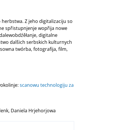
erbstwa. Z jeho digitalizaciju so
lne spřistupnjenje wopřija nowe
 dalewobdźěłanje, digitalne
stwo dalšich serbskich kulturnych
sowna twórba, fotografija, film,
okolinje:
scanowu technologiju za
lenk, Daniela Hrjehorjowa