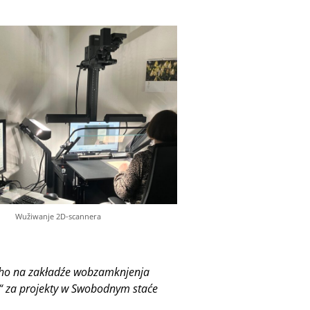
Wužiwanje 2D-scannera
eho na zakładźe wobzamknjenja
“ za projekty w Swobodnym staće