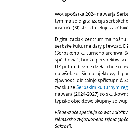
Wot spočatka 2024 natwarja Serbski
tym ma so digitalizacija serbske
insituće (SI) strukturelnje zakótwić
Digitalizaciski centrum ma nošnu ró
serbske kulturne daty přewzać. DZ
(Serbskeho kulturneho archiwa, Se
spěchować, budźe perspektiwisce 
DZ potom běžnje dźěła, chce rele
najwšelakorišich projektowych par
zjawnosći digitalnje spřistupnić. 
zwisku ze
Serbskim kulturnym re
natwara (2024-2027) so skutkowno
typiske objektowe skupiny so wu
Předewzaće spěchuje so wot Załožby
Němskeho zwjazkoweho sejma (spěcho
Sakskej).