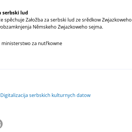
 serbski lud
e spěchuje Załožba za serbski lud ze srědkow Zwjazkoweho
wobzamknjenja Němskeho Zwjazkoweho sejma.
 ministerstwo za nutřkowne
igitalizacija serbskich kulturnych datow