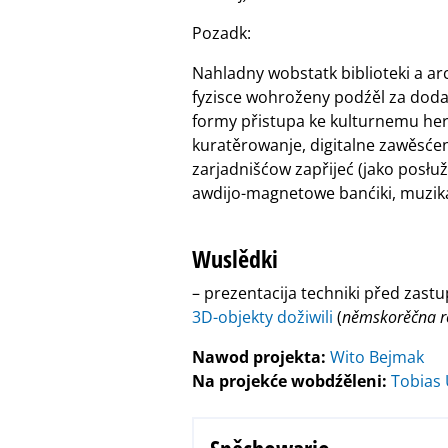
Pozadk:
Nahladny wobstatk biblioteki a ar
fyzisce wohroženy podźěl za dodat
formy přistupa ke kulturnemu herb
kuratěrowanje, digitalne zawěsćen
zarjadnišćow zapřijeć (jako posłuž
awdijo-magnetowe banćiki, muzika
Wuslědki
– prezentacija techniki před zast
3D-objekty dožiwili
(
němskorěčna r
Nawod projekta:
Wito Bejmak
Na projekće wobdźěleni:
Tobias