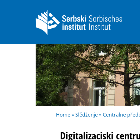
Home »
Slědźenje »
Centralne před
Digitalizaciski cent