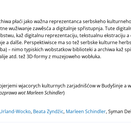
chiwa płaći jako wažna reprezentanca serbskeho kulturneho h
ne wužiwanje zawěsća a digitalnje spřistupnja. Tute digita
stwu, kaž digitalnu reprezentaciju, tekstualnu ekstraciju a
je a dalše. Perspektiwisce ma so tež serbske kulturne herb
ba) – nimo typiskich wobstatkow biblioteki a archiwa kaž spi
lije atd. tež 3D-formy z muzejoweho wobłuka.
upjerjemi wjacorych kulturnych zarjadnišćow w Budyšinje a w
ozprawa wot Marleen Schindler
)
 Urland-Wocko
,
Beata Zyndźic
,
Marleen Schindler
, Syman De