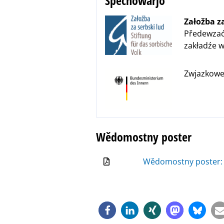
Spěchowarjo
Załožba za
Předewzać
zakładźe 
Zwjazkowe
Wědomostny poster
Wědomostny poster: D