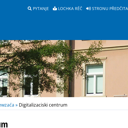
PYTANJE
LOCHKA RĚČ
STRONU PŘEDČIT
ewzaća »
Digitalizaciski centrum
rum