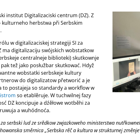
 institut Digitalizaciski centrum (DZ). Z
ho kulturneho herbstwa při Serbskim
.
lu w digitalizaciskej strategiji SI za
 ma digitalizaciju swójskich wobstatkow
rbskeje centralneje biblioteki) skutkownje
pak tež jako posłužbar skutkować. Hdyž
wantne wobstatki serbskeje kultury
tnerow do digitalizatow přetworić a je
Za to postajeja so standardy a workflow w
gistrom
so etablěruje. W tuchwilnej fazy
sć DZ koncipuje a dźěłowe wotběhi za
pruwuja a wuhódnoća.
 za serbski lud ze srědkow zwjazkoweho ministerstwa nutřkown
wanska směrnica „Serbska rěč a kultura w strukturnej změnje