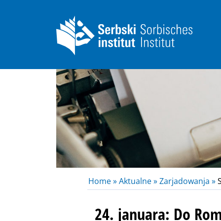
Home »
Aktualne »
Zarjadowanja »
S
24. januara: Do Rom