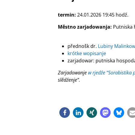
termin:
24.01.2026 19:45 hodź.
Městno zarjadowanja:
Putniska 
přednošk dr.
Lubiny Malinkow
krótke wopisanje
zarjadowar: putniska hospod
Zarjadowanje
w rjedźe “Sorabistika 
slědźenje”.