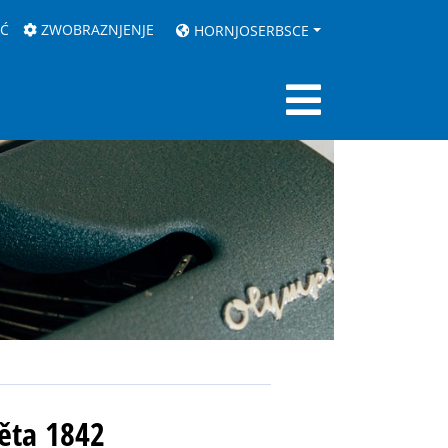
AĆ
ZWOBRAZNJENJE
HORNJOSERBSCE
lěta 1842