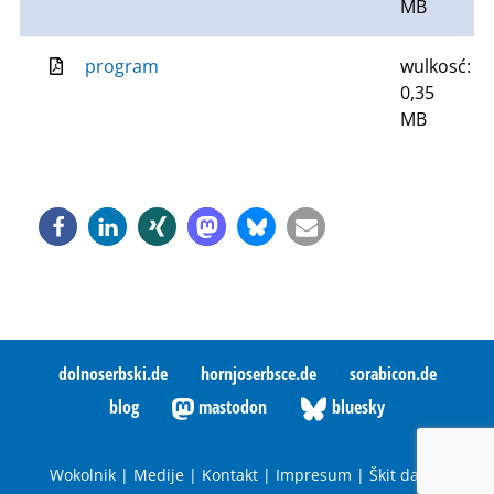
MB
program
wulkosć:
0,35
MB
dolnoserbski.de
hornjoserbsce.de
sorabicon.de
blog
mastodon
bluesky
Wokolnik
|
Medije
|
Kontakt
|
Impresum
|
Škit datow