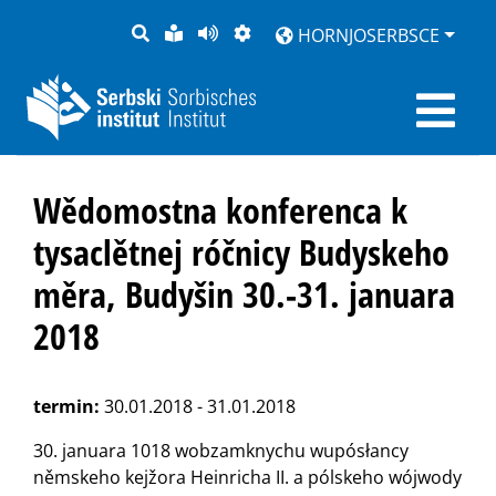
PYTANJE
LOCHKA
STRONU
ZWOBRAZNJENJE
HORNJOSERBSCE
RĚČ
PŘEDČITAĆ
Wědomostna konferenca k
tysaclětnej róčnicy Budyskeho
měra, Budyšin 30.-31. januara
2018
termin:
30.01.2018 - 31.01.2018
30. januara 1018 wobzamknychu wupósłancy
němskeho kejžora Heinricha II. a pólskeho wójwody