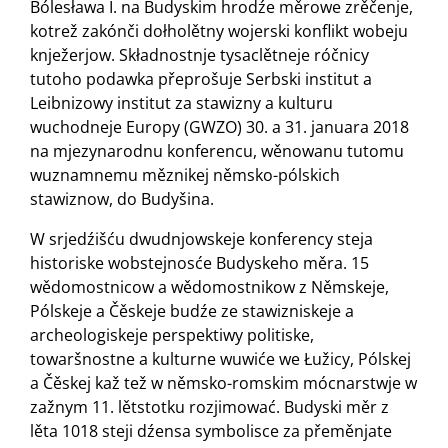
Bólesława I. na Budyskim hrodźe měrowe zrěčenje,
kotrež zakónči dołholětny wojerski konflikt wobeju
knježerjow. Składnostnje tysaclětneje róčnicy
tutoho podawka přeprošuje Serbski institut a
Leibnizowy institut za stawizny a kulturu
wuchodneje Europy (GWZO) 30. a 31. januara 2018
na mjezynarodnu konferencu, wěnowanu tutomu
wuznamnemu měznikej němsko-pólskich
stawiznow, do Budyšina.
W srjedźišću dwudnjowskeje konferency steja
historiske wobstejnosće Budyskeho měra. 15
wědomostnicow a wědomostnikow z Němskeje,
Pólskeje a Čěskeje budźe ze stawizniskeje a
archeologiskeje perspektiwy politiske,
towaršnostne a kulturne wuwiće we Łužicy, Pólskej
a Čěskej kaž tež w němsko-romskim mócnarstwje w
zažnym 11. lětstotku rozjimować. Budyski měr z
lěta 1018 steji dźensa symbolisce za přeměnjate