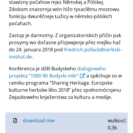
stawizny poćahow mjez Němskej a Pólskej.
Zdobom znazornja wón hižo tysaclětnu mostowu
funkciju dwurěčneje Łužicy w němsko-pólskich
poćahach.
Zastup je darmotny. Z organizatoriskich přičin pak
prosymy wo dočasne přizjewjenje přez mejlku hač
do 24. januara 2018 pod
friedrich.pollack@serbski-
institut.de
.
Konferenca je dźěl Budyskeho
dialogoweho
projekta “1000 lět Budyski měr”
a spěchuje so w
ramiku programa “Sharing Heritage. Europske
kulturne herbske lěto 2018” přez społnomócnjenu
Zwjazkoweho knježerstwa za kulturu a medije.
download mw
wulkosć:
0,36