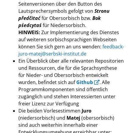
Seitenversionen über den Button des
Lautsprechersymbols gefolgt von
Stronu
předčitać
für Obersorbisch bzw.
Bok
pśedcytaś
für Niedersorbisch.
HINWEIS:
Zur Implementierung des Dienstes
auf weiteren sorbischsprachigen Webseiten
können Sie sich gern an uns wenden:
feedback-
juro-matej@serbski-institut.de
Ein Überblick über alle relevanten Repositorien
und Ressourcen, die für die Sprachsynthese
für Nieder- und Obersorbisch entwickelt
wurden, befindet sich auf
Github
. Alle
Programmkomponenten sind öffentlich
zugänglich und stehen Interessierten unter
freier Lizenz zur Verfügung
Die beiden Vorlesestimmen
Juro
(niedersorbisch) und
Matej
(obersorbisch)
sind auch weiterhin innerhalb einer
Entwicklungsumgebung erreichbar unter: