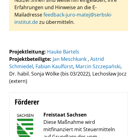
Nutzer:innen sind weiterhin eingeladen, Ihre
Erfahrungen und Hinweise an die E-
Mailadresse
feedback-juro-matej@serbski-
institut.de
zu übermitteln.
Projektleitung:
Hauke Bartels
Projektbeteiligte:
Jan Meschkank
,
Astrid
Schmiedel
,
Fabian Kaulfürst
,
Marcin Szczepański
,
Dr. habil. Sonja Wölke (bis 03/2022), Lechosław Jocz
(extern)
Förderer
Freistaat Sachsen
Diese Maßnahme wird
mitfinanziert mit Steuermitteln
auf Grundlage des vom