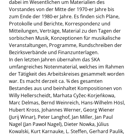
dabei im Wesentlichen um Materialien des
Vorstandes von der Mitte der 1970-er Jahre bis
zum Ende der 1980-er Jahre. Es finden sich Pläne,
Protokolle und Berichte, Korrespondenz und
Mitteilungen, Verträge, Material zu den Tagen der
sorbischen Musik, Konzeptionen für musikalische
Veranstaltungen, Programme, Rundschreiben der
Bezirksverbände und Finanzunterlagen.
In den letzten Jahren übernahm das SKA
umfangreiches Notenmaterial, welches im Rahmen
der Tätigkeit des Arbeitskreises gesammelt worden
war. Es macht derzeit ca. ¾ des gesamten
Bestandes aus und beinhaltet Kompositionen von
Willy Hellerscheidt, Marhata Cyžec-Korjeńkowa,
Marc Delmas, Bernd Weinreich, Hans-Wilhelm Hösl,
Hubert Kross, Johannes Werner, Georg Wiener
(Jurij Winar), Peter Langhof, Jan Miller, Jan Paul
Nagel (Jan Pawoł Nagel), Dieter Nowka, Július
Kowalski, Kurt Karnauke, L. Steffen, Gerhard Paulik,