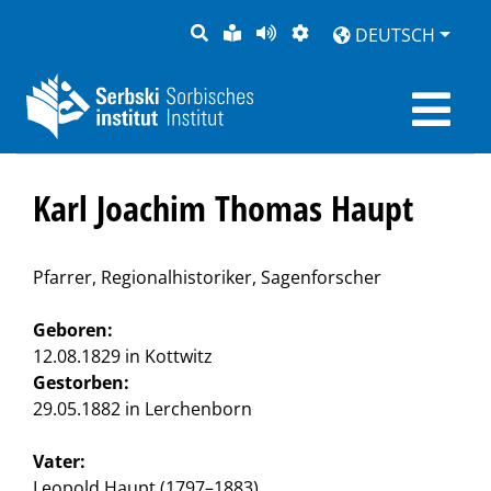
SUCHE
LEICHTE
SEITE
DARSTELLUNG
DEUTSCH
SPRACHE
VORLESEN
Karl Joachim Thomas Haupt
Pfarrer, Regionalhistoriker, Sagenforscher
Geboren:
12.08.1829 in Kottwitz
Gestorben:
29.05.1882 in Lerchenborn
Vater:
Leopold Haupt (1797–1883)