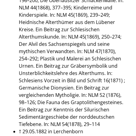
196–200; Die Oberlausitzer Schlackenwälle. In:
NLM 44(1868), 377–395; Kinderreime und
Kinderspiele. In: NLM 45(1869), 239–249;
Heidnische Alterthümer aus dem Lübener
Kreise. Ein Beitrag zur Schlesischen
Alterthumskunde. In: NLM 45(1869), 250–274;
Der Alvil des Sachsenspiegels und seine
mythischen Verwandten. In: NLM 47(1870),
254–292; Plastik und Malerei an Schlesischen
Urnen. Ein Beitrag zur Gräbersymbolik und
Unsterblichkeitslehre des Alterthums. In:
Schlesiens Vorzeit in Bild und Schrift 16(1871) ;
Germanische Dionysien. Ein Beitrag zur
vergleichenden Mytholigie. In: NLM 52 (1876),
98–126; Die Fauna des Graptolithengesteines.
Ein Beitrag zur Kenntnis der Silurischen
Sedimentärgeschiebe der norddeutschen
Tiefebene. In: NLM 54(1878), 29–114
† 29.05.1882 in Lerchenborn