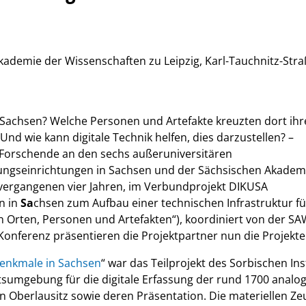
ademie der Wissenschaften zu Leipzig, Karl-Tauchnitz-Str
Sachsen? Welche Personen und Artefakte kreuzten dort ihr
nd wie kann digitale Technik helfen, dies darzustellen? –
 Forschende an den sechs außeruniversitären
hungseinrichtungen in Sachsen und der Sächsischen Akadem
vergangenen vier Jahren, im Verbundprojekt DIKUSA
n in
Sa
chsen zum Aufbau einer technischen Infrastruktur fü
 Orten, Personen und Artefakten“), koordiniert von der SA
 Konferenz präsentieren die Projektpartner nun die Projekt
denkmale in Sachsen
“ war das Teilprojekt des Sorbischen Inst
itsumgebung für die digitale Erfassung der rund 1700 analo
n Oberlausitz sowie deren Präsentation. Die materiellen Ze