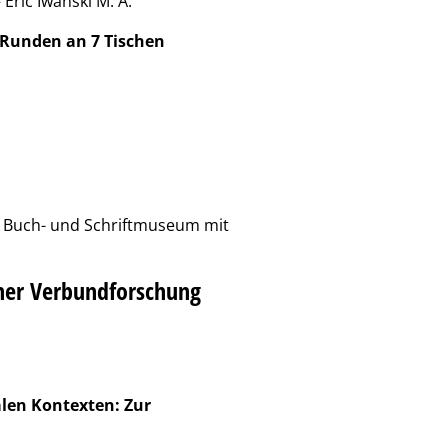
– Eric Iwanski M. A.
 Runden an 7 Tischen
e Buch- und Schriftmuseum mit
cher Verbundforschung
alen Kontexten: Zur