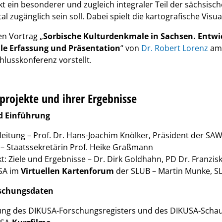
 ein besonderer und zugleich integraler Teil der sächsische
l zugänglich sein soll. Dabei spielt die kartografische Visual
en Vortrag „
Sorbische Kulturdenkmale in Sachsen. Entwic
ale Erfassung und Präsentation
“ von
Dr. Robert Lorenz
am 
lusskonferenz vorstellt.
lprojekte und ihrer Ergebnisse
d Einführung
leitung – Prof. Dr. Hans-Joachim Knölker, Präsident der SA
 Staatssekretärin Prof. Heike Graßmann
: Ziele und Ergebnisse – Dr. Dirk Goldhahn, PD Dr. Franzis
SA im
Virtuellen Kartenforum
der SLUB – Martin Munke, S
schungsdaten
ltung des DIKUSA-Forschungsregisters und des DIKUSA-Scha