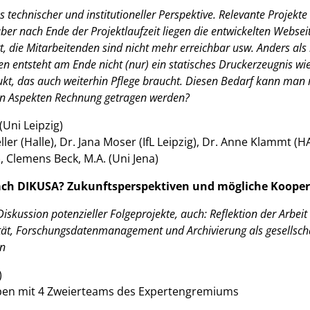
us technischer und institutioneller Perspektive. Relevante Projek
aber nach Ende der Projektlaufzeit liegen die entwickelten Webse
rt, die Mitarbeitenden sind nicht mehr erreichbar usw. Anders als 
en entsteht am Ende nicht (nur) ein statisches Druckerzeugnis wi
kt, das auch weiterhin Pflege braucht. Diesen Bedarf kann man m
sen Aspekten Rechnung getragen werden?
Uni Leipzig)
ler (Halle), Dr. Jana Moser (IfL Leipzig), Dr. Anne Klammt (
 Clemens Beck, M.A. (Uni Jena)
h DIKUSA? Zukunftsperspektiven und mögliche Kooper
iskussion potenzieller Folgeprojekte, auch: Reflektion der Arbei
ität, Forschungsdatenmanagement und Archivierung als gesellsch
en
)
uppen mit 4 Zweierteams des Expertengremiums