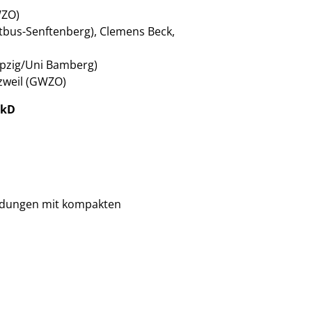
WZO)
tbus-Senftenberg), Clemens Beck,
eipzig/Uni Bamberg)
rzweil (GWZO)
rkD
ldungen mit kompakten