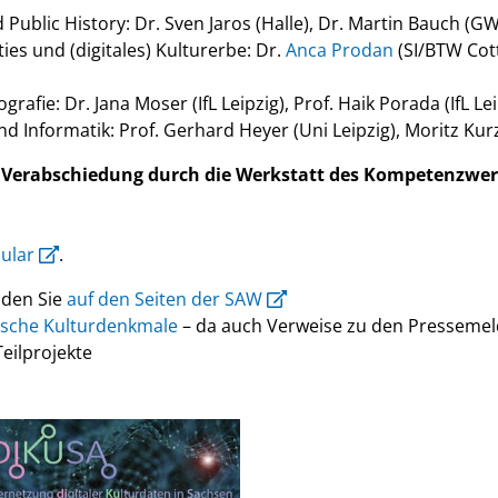
Public History: Dr. Sven Jaros (Halle), Dr. Martin Bauch (G
es und (digitales) Kulturerbe: Dr.
Anca Prodan
(SI/BTW Cot
rafie: Dr. Jana Moser (IfL Leipzig), Prof. Haik Porada (IfL L
nd Informatik: Prof. Gerhard Heyer (Uni Leipzig), Moritz Ku
 Verabschiedung durch die Werkstatt des Kompetenzwe
ular
.
nden Sie
auf den Seiten der SAW
ische Kulturdenkmale
– da auch Verweise zu den Presseme
eilprojekte