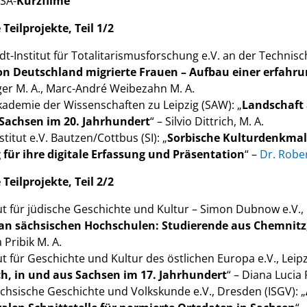
SA-
Kurzfilme
 Teilprojekte, Teil 1/2
-Institut für Totalitarismusforschung e.V. an der Technisc
on Deutschland migrierte Frauen – Aufbau einer erfahru
iger M. A., Marc-André Weibezahn M. A.
kademie der Wissenschaften zu Leipzig (SAW): „
Landschaft 
 Sachsen im 20. Jahrhundert
“ – Silvio Dittrich, M. A.
titut e.V. Bautzen/Cottbus (SI): „
Sorbische Kulturdenkmale
für ihre digitale Erfassung und Präsentation
“ –
Dr. Robe
 Teilprojekte, Teil 2/2
ut für jüdische Geschichte und Kultur – Simon Dubnow e.V., Le
 an sächsischen Hochschulen: Studierende aus Chemnitz,
a Pribik M. A.
ut für Geschichte und Kultur des östlichen Europa e.V., Leip
h, in und aus Sachsen im 17. Jahrhundert
“ – Diana Lucia 
Sächsische Geschichte und Volkskunde e.V., Dresden (ISGV): „