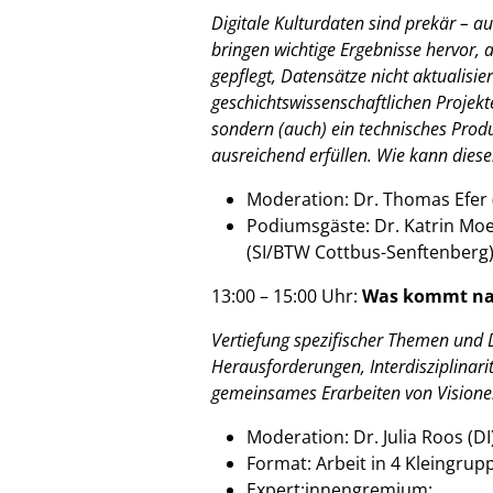
Digitale Kulturdaten sind prekär – a
bringen wichtige Ergebnisse hervor, 
gepflegt, Datensätze nicht aktualisie
geschichtswissenschaftlichen Projekt
sondern (auch) ein technisches Produ
ausreichend erfüllen. Wie kann die
Moderation: Dr. Thomas Efer (
Podiumsgäste: Dr. Katrin Moel
(SI/BTW Cottbus-Senftenberg),
13:00 – 15:00 Uhr:
Was kommt nac
Vertiefung spezifischer Themen und D
Herausforderungen, Interdisziplinar
gemeinsames Erarbeiten von Vision
Moderation: Dr. Julia Roos (DI
Format: Arbeit in 4 Kleingr
Expert:innengremium: