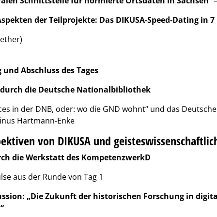
ralen Schnittstelle für normierte Ortsdaten in Sachsen
“ 
Aspekten der Teilprojekte: Das DIKUSA-Speed-Dating in 7
ether)
und Abschluss des Tages
durch die Deutsche Nationalbibliothek
aces in der DNB, oder: wo die GND wohnt“ und das Deutsch
Linus Hartmann-Enke
pektiven von DIKUSA und geisteswissenschaftli
ch die Werkstatt des KompetenzwerkD
lse aus der Runde von Tag 1
ssion: „Die Zukunft der historischen Forschung in digit
“