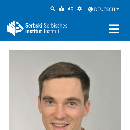
SUCHE
LEICHTE
SEITE
DARSTELLUNG
DEUTSCH
SPRACHE
VORLESEN