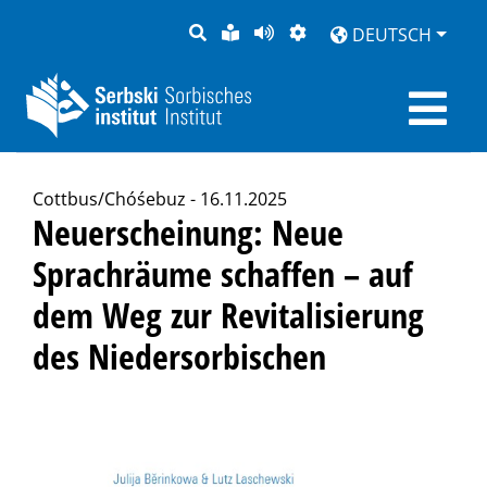
SUCHE
LEICHTE
SEITE
DARSTELLUNG
DEUTSCH
SPRACHE
VORLESEN
Cottbus/Chóśebuz - 16.11.2025
Neuerscheinung: Neue
Sprachräume schaffen – auf
dem Weg zur Revitalisierung
des Niedersorbischen