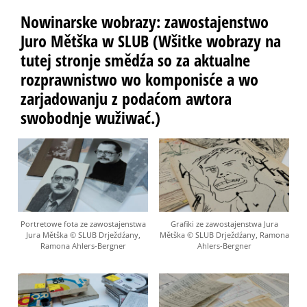
Nowinarske wobrazy: zawostajenstwo
Juro Mětška w SLUB (Wšitke wobrazy na
tutej stronje smědźa so za aktualne
rozprawnistwo wo komponisće a wo
zarjadowanju z podaćom awtora
swobodnje wužiwać.)
Portretowe fota ze zawostajenstwa
Grafiki ze zawostajenstwa Jura
Jura Mětška © SLUB Drježdźany,
Mětška © SLUB Drježdźany, Ramona
Ramona Ahlers-Bergner
Ahlers-Bergner