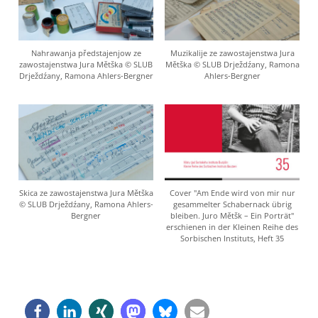
Nahrawanja předstajenjow ze
Muzikalije ze zawostajenstwa Jura
zawostajenstwa Jura Mětška © SLUB
Mětška © SLUB Drježdźany, Ramona
Drježdźany, Ramona Ahlers-Bergner
Ahlers-Bergner
Skica ze zawostajenstwa Jura Mětška
Cover "Am Ende wird von mir nur
© SLUB Drježdźany, Ramona Ahlers-
gesammelter Schabernack übrig
Bergner
bleiben. Juro Mětšk – Ein Porträt"
erschienen in der Kleinen Reihe des
Sorbischen Instituts, Heft 35