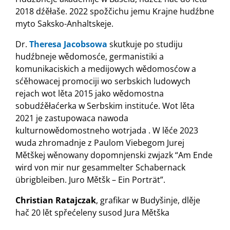
2018 dźěłaše. 2022 spožčichu jemu Krajne hudźbne
myto Saksko-Anhaltskeje.
Dr.
Theresa Jacobsowa
skutkuje po studiju
hudźbneje wědomosće, germanistiki a
komunikaciskich a medijowych wědomosćow a
sćěhowacej promociji wo serbskich ludowych
rejach wot lěta 2015 jako wědomostna
sobudźěłaćerka w Serbskim instituće. Wot lěta
2021 je zastupowaca nawoda
kulturnowědomostneho wotrjada . W lěće 2023
wuda zhromadnje z Paulom Viebegom Jurej
Mětškej wěnowany dopomnjenski zwjazk “Am Ende
wird von mir nur gesammelter Schabernack
übrigbleiben. Juro Mětšk – Ein Porträt”.
Christian Ratajczak
, grafikar w Budyšinje, dlěje
hač 20 lět spřećeleny susod Jura Mětška