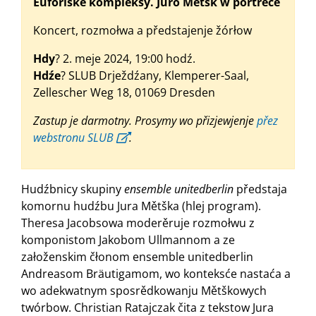
Euforiske kompleksy. Juro Mětšk w portreće
Koncert, rozmołwa a předstajenje žórłow
Hdy
? 2. meje 2024, 19:00 hodź.
Hdźe
? SLUB Drježdźany, Klemperer-Saal,
Zellescher Weg 18, 01069 Dresden
Zastup je darmotny. Prosymy wo přizjewjenje
přez
webstronu SLUB
.
Hudźbnicy skupiny
ensemble unitedberlin
předstaja
komornu hudźbu Jura Mětška (hlej program).
Theresa Jacobsowa moderěruje rozmołwu z
komponistom Jakobom Ullmannom a ze
załoženskim čłonom ensemble unitedberlin
Andreasom Bräutigamom, wo konteksće nastaća a
wo adekwatnym sposrědkowanju Mětškowych
twórbow. Christian Ratajczak čita z tekstow Jura