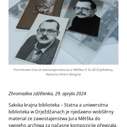
Portretowe fota ze zawostajenstwa Jura Mětška © SLUB Drježdźany,
Ramona Ahlers-Bergner
Zhromadna zdźělenka, 29. apryla 2024
Sakska krajna biblioteka – Statna a uniwersitna
biblioteka w Drježdźanach je njedawno wobšěrny
material ze zawostajenstwa Jura Mětška do
swojeho archiwa za načasne kompozicije přewzała.