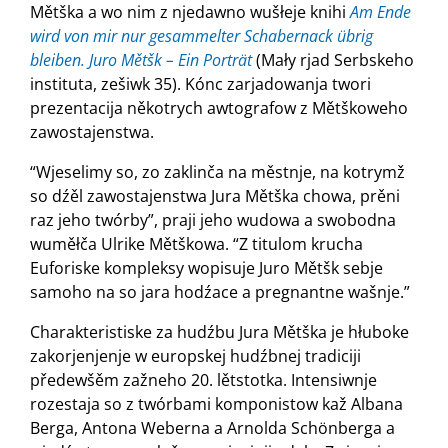
Mětška a wo nim z njedawno wušłeje knihi
Am Ende
wird von mir nur gesammelter Schabernack übrig
bleiben. Juro Mětšk – Ein Porträt
(Mały rjad Serbskeho
instituta, zešiwk 35). Kónc zarjadowanja twori
prezentacija někotrych awtografow z Mětškoweho
zawostajenstwa.
“Wjeselimy so, zo zaklinča na městnje, na kotrymž
so dźěl zawostajenstwa Jura Mětška chowa, prěni
raz jeho twórby”, praji jeho wudowa a swobodna
wuměłča Ulrike Mětškowa. “Z titulom krucha
Euforiske kompleksy wopisuje Juro Mětšk sebje
samoho na so jara hodźace a pregnantne wašnje.”
Charakteristiske za hudźbu Jura Mětška je hłuboke
zakorjenjenje w europskej hudźbnej tradiciji
předewšěm zažneho 20. lětstotka. Intensiwnje
rozestaja so z twórbami komponistow kaž Albana
Berga, Antona Weberna a Arnolda Schönberga a