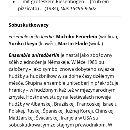
… mit groteskem Riesenbogen … (trüb ein
pizzicato) … (1984),
Mus.15496-R-502
Sobuskutkowacy
:
ensemble unitedberlin
:
Michiko Feuerlein
(wiolina),
Yoriko Ikeya
(klawěr),
Martin Flade
(wiola)
Ensemble unitedberlin
je nastał jako zbožowny
sćěh zjednoćenja Němskeje. W lěće 1989 bu
załoženy – jako symbol znowa dobyteho zwjazka
hudźby a hudźbnikow w za dołhe časy dźělenym
měsće. Skupina ensemble unitedberlin překročuje
hranicy – w hudźbnym kaž tež w mjezynarodnym
zmysle. Hóstne wustupy na festiwalach noweje
hudźby w Albanskej, Brazilskej, Francoskej, Israelu,
Pólskej, Ruskej, Španiskej, Južnej Koreji, Chinskej,
Madźarskej, Šwicarskej, Iranje a w USA su
sobuskutkowacym ze stajnym přewodnikom. W