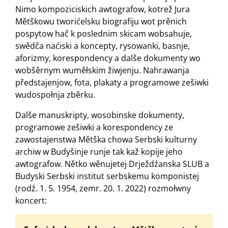
Nimo kompoziciskich awtografow, kotrež Jura
Mětškowu tworićelsku biografiju wot prěnich
pospytow hač k poslednim skicam wobsahuje,
swědča naćiski a koncepty, rysowanki, basnje,
aforizmy, korespondency a dalše dokumenty wo
wobšěrnym wuměłskim žiwjenju. Nahrawanja
předstajenjow, fota, plakaty a programowe zešiwki
wudospołnja zběrku.
Dalše manuskripty, wosobinske dokumenty,
programowe zešiwki a korespondency ze
zawostajenstwa Mětška chowa Serbski kulturny
archiw w Budyšinje runje tak kaž kopije jeho
awtografow. Nětko wěnujetej Drježdźanska SLUB a
Budyski Serbski institut serbskemu komponistej
(rodź. 1. 5. 1954, zemr. 20. 1. 2022) rozmołwny
koncert: