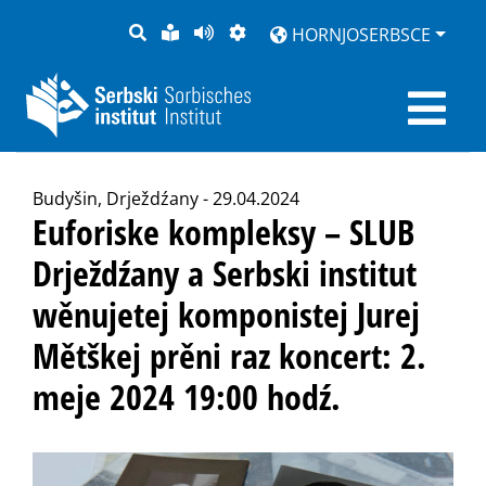
PYTANJE
LOCHKA
STRONU
ZWOBRAZNJENJE
HORNJOSERBSCE
RĚČ
PŘEDČITAĆ
Budyšin, Drježdźany - 29.04.2024
Euforiske kompleksy – SLUB
Drježdźany a Serbski institut
wěnujetej komponistej Jurej
Mětškej prěni raz koncert: 2.
meje 2024 19:00 hodź.