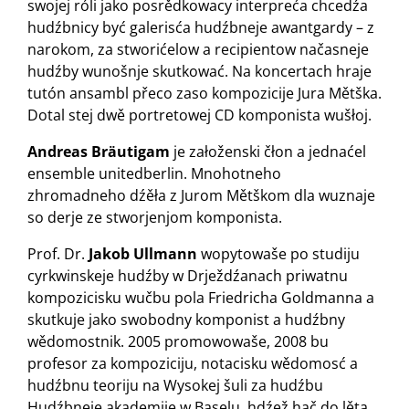
swojej róli jako posrědkowacy interpreća chcedźa
hudźbnicy być galerisća hudźbneje awantgardy – z
narokom, za stworićelow a recipientow načasneje
hudźby wunošnje skutkować. Na koncertach hraje
tutón ansambl přeco zaso kompozicije Jura Mětška.
Dotal stej dwě portretowej CD komponista wušłoj.
Andreas Bräutigam
je załoženski čłon a jednaćel
ensemble unitedberlin. Mnohotneho
zhromadneho dźěła z Jurom Mětškom dla wuznaje
so derje ze stworjenjom komponista.
Prof. Dr.
Jakob Ullmann
wopytowaše po studiju
cyrkwinskeje hudźby w Drježdźanach priwatnu
kompozicisku wučbu pola Friedricha Goldmanna a
skutkuje jako swobodny komponist a hudźbny
wědomostnik. 2005 promowowaše, 2008 bu
profesor za kompoziciju, notacisku wědomosć a
hudźbnu teoriju na Wysokej šuli za hudźbu
Hudźbneje akademije w Baselu, hdźež hač do lěta