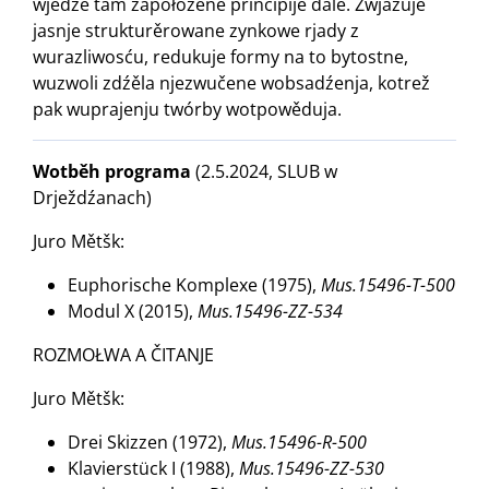
wjedźe tam zapołožene principije dale. Zwjazuje
jasnje strukturěrowane zynkowe rjady z
wurazliwosću, redukuje formy na to bytostne,
wuzwoli zdźěla njezwučene wobsadźenja, kotrež
pak wuprajenju twórby wotpowěduja.
Wotběh programa
(2.5.2024, SLUB w
Drježdźanach)
Juro Mětšk:
Euphorische Komplexe (1975),
Mus.15496-T-500
Modul X (2015),
Mus.15496-ZZ-534
ROZMOŁWA A ČITANJE
Juro Mětšk:
Drei Skizzen (1972),
Mus.15496-R-500
Klavierstück I (1988),
Mus.15496-ZZ-530