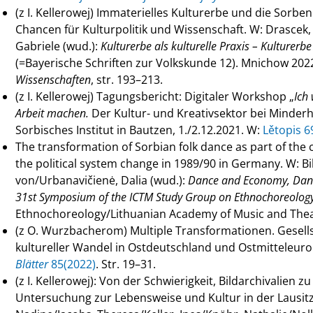
(z I. Kellerowej) Immaterielles Kulturerbe und die Sorb
Chancen für Kulturpolitik und Wissenschaft. W: Drascek
Gabriele (wud.):
Kulturerbe als kulturelle Praxis – Kulturerb
(=Bayerische Schriften zur Volkskunde 12). Mnichow 202
Wissenschaften
, str. 193–213.
(z I. Kellerowej) Tagungsbericht: Digitaler Workshop „
Ich 
Arbeit machen.
Der Kultur- und Kreativsektor bei Minderh
Sorbisches Institut in Bautzen, 1./2.12.2021. W:
Lětopis 6
The transformation of Sorbian folk dance as part of the c
the political system change in 1989/90 in Germany. W: 
von/Urbanavičienė, Dalia (wud.):
Dance and Economy, Danc
31st Symposium of the ICTM Study Group on Ethnochoreolog
Ethnochoreology/Lithuanian Academy of Music and Theat
(z O. Wurzbacherom) Multiple Transformationen. Gesell
kultureller Wandel in Ostdeutschland und Ostmitteleur
Blätter
85(2022)
. Str. 19–31.
(z I. Kellerowej): Von der Schwierigkeit, Bildarchivalien 
Untersuchung zur Lebensweise und Kultur in der Lausitz