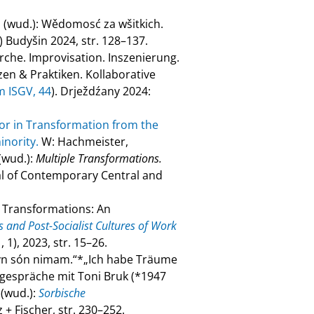
 (wud.): Wědomosć za wšitkich.
) Budyšin 2024, str. 128–137.
e. Improvisation. Inszenierung.
zen & Praktiken. Kollaborative
m ISGV, 44
). Drježdźany 2024:
tor in Transformation from the
inority.
W: Hachmeister,
(wud.):
Multiple Transformations.
l of Contemporary Central and
e Transformations: An
 and Post-Socialist Cultures of Work
1), 2023, str. 15–26.
dyn són nimam.“*„Ich habe Träume
egespräche mit Toni Bruk (*1947
 (wud.):
Sorbische
z + Fischer, str. 230–252.