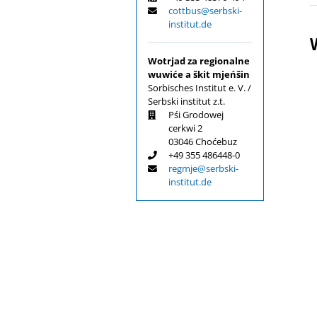
cottbus@serbski-
institut.de
V
Wotrjad za regionalne
wuwiće a škit mjeńšin
Sorbisches Institut e. V. /
Serbski institut z.t.
Pśi Grodowej
cerkwi 2
03046 Choćebuz
+49 355 486448-0
regmje@serbski-
institut.de