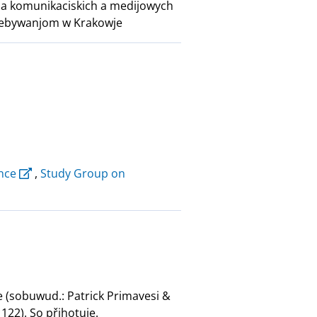
a komunikaciskich a medijowych
řebywanjom w Krakowje
ance
,
Study Group on
e (sobuwud.: Patrick Primavesi &
122). So přihotuje.