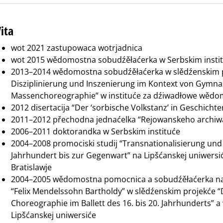
ita
wot 2021 zastupowaca wotrjadnica
wot 2015 wědomostna sobudźěłaćerka w Serbskim insti
2013–2014 wědomostna sobudźěłaćerka w slědźenskim pr
Disziplinierung und Inszenierung im Kontext von Gymna
Massenchoreographie” w instituće za dźiwadłowe wědom
2012 disertacija “Der ‘sorbische Volkstanz’ in Geschicht
2011–2012 přechodna jednaćelka “Rejowanskeho archiwa”
2006–2011 doktorandka w Serbskim instituće
2004–2008 promociski studij “Transnationalisierung und
Jahrhundert bis zur Gegenwart” na Lipšćanskej uniwers
Bratislawje
2004–2005 wědomostna pomocnica a sobudźěłaćerka na 
“Felix Mendelssohn Bartholdy” w slědźenskim projekće 
Choreographie im Ballett des 16. bis 20. Jahrhunderts” a 
Lipšćanskej uniwersiće