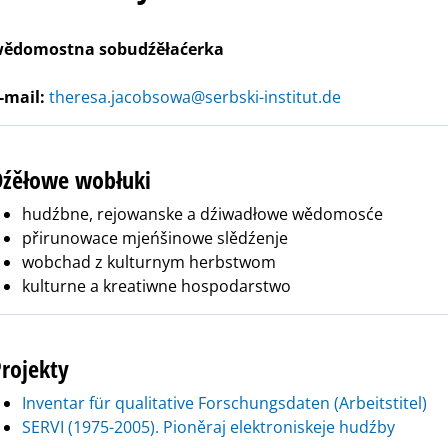
ědomostna sobudźěłaćerka
-mail:
theresa.jacobsowa@serbski-institut.de
Dźěłowe wobłuki
hudźbne, rejowanske a dźiwadłowe wědomosće
přirunowace mjeńšinowe slědźenje
wobchad z kulturnym herbstwom
kulturne a kreatiwne hospodarstwo
rojekty
Inventar für qualitative Forschungsdaten (Arbeitstitel)
SERVI (1975-2005). Pioněraj elektroniskeje hudźby