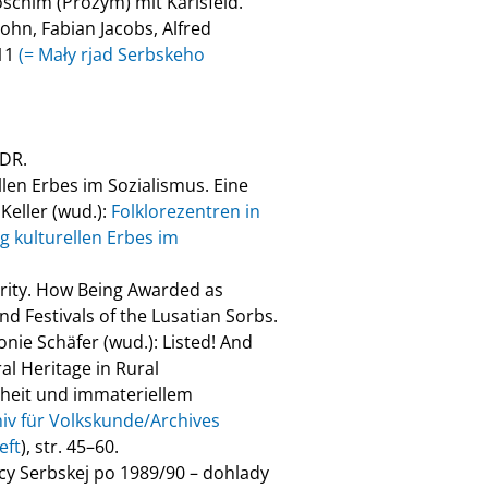
oschim (Prožym) mit Karlsfeld.
hn, Fabian Jacobs, Alfred
011
(= Mały rjad Serbskeho
DDR.
en Erbes im Sozialismus. Eine
Keller (wud.):
Folklorezentren in
 kulturellen Erbes im
curity. How Being Awarded as
nd Festivals of the Lusatian Sorbs.
ie Schäfer (wud.): Listed! And
al Heritage in Rural
rheit und immateriellem
iv für Volkskunde/Archives
eft
), str. 45–60.
cy Serbskej po 1989/90 – dohlady