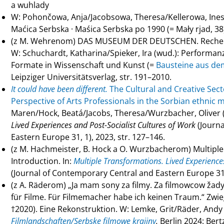
a wuhlady
W: Pohončowa, Anja/Jacobsowa, Theresa/Kellerowa, Ines
Maćica Serbska · Maśica Serbska po 1990 (= Mały rjad, 38
(z M. Wehrenom) DAS MUSEUM DER DEUTSCHEN. Recherch
W: Schuchardt, Katharina/Spieker, Ira (wud.): Performan
Formate in Wissenschaft und Kunst (=
Bausteine aus de
Leipziger Universitätsverlag, str. 191–2010.
It could have been different.
The Cultural and Creative Sec
Perspective of Arts Professionals in the Sorbian ethnic m
Maren/Hock, Beatá/Jacobs, Theresa/Wurzbacher, Oliver 
Lived Experiences and Post-Socialist Cultures of Work
(Journa
Eastern Europe 31, 1), 2023, str. 127–146.
(z M. Hachmeister, B. Hock a O. Wurzbacherom) Multipl
Introduction. In:
Multiple Transformations. Lived Experiences
(Journal of Contemporary Central and Eastern Europe 31, 
(z A. Räderom) „Ja mam sony za filmy. Za filmowcow ža
für Filme. Für Filmemacher habe ich keinen Traum.“ Zwi
†2020). Eine Rekonstruktion. W: Lemke, Grit/Räder, Andy
Filmlandschaften/Serbske filmowe krajiny
.
Berlin 2024: Bert