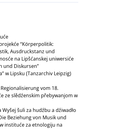
tuće
ojekće “Körperpolitik:
stik, Ausdruckstanz und
osće na Lipšćanskej uniwersiće
en und Diskursen”
 w Lipsku (Tanzarchiv Leipzig)
 Regionalisierung vom 18.
iće ze slědźenskim přebywanjom w
Wyšej šuli za hudźbu a dźiwadło
“Die Beziehung von Musik und
w instituće za etnologiju na