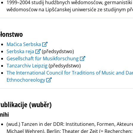
1999–2004 studij hudźbnych wědomosćow, germanistiki 
wědomosćow na Lipšćanskej uniwersiće ze studijnym p
Čłonstwo
Maćica Serbska
Serbska reja
(předsydstwo)
Gesellschaft für Musikforschung
Tanzarchiv Leipzig
(předsydstwo)
The International Council for Traditions of Music and D
Ethnochoreology
ublikacije (wuběr)
nihi
(wud.) Tanzen in der DDR: Institutionen, Formen, Akteur
Michael Wehren). Berlin: Theater der Zeit (= Recherchen; 