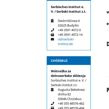
Sorbisches Institut e.
V. / Serbski institut z.t.
w
Dwórnišćowa 6
e
02625 Budyšin
+49 3591 4972-0
+49 3591 4972-14
si@serbski-
institut.de
CHÓŚEBUZ
Wótnožka za
dolnoserbske slěźenja
Sorbisches Institut e. V. /
Serbski institut z.t.
P
Augusta Bebelowa
dróha 82
03046 Choćebuz
+49 355 48576-482
+49 355 48576-494