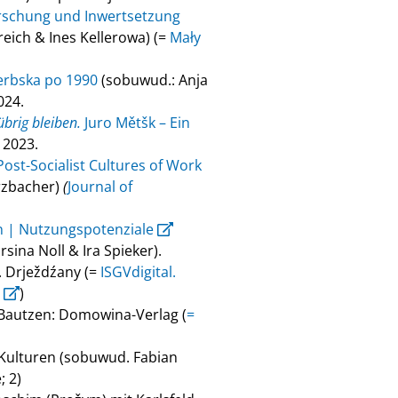
orschung und Inwertsetzung
eich & Ines Kellerowa) (=
Mały
erbska po 1990
(sobuwud.: Anja
024.
brig bleiben.
Juro Mětšk – Ein
 2023.
ost-Socialist Cultures of Work
rzbacher)
(
Journal of
n | Nutzungspotenziale
sina Noll & Ira Spieker).
. Drježdźany (=
ISGVdigital.
)
 Bautzen: Domowina-Verlag (
=
-Kulturen (sobuwud. Fabian
; 2)