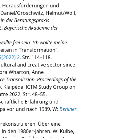
en. Herausforderungen und
, Daniel/Groschwitz, Helmut/Wolf,
e in der Beratungspraxis
2:
Bayerische Akademie der
wollte frei sein. Ich wollte meine
eiten in Transformation“.
9(2022) 2.
Str. 114–118.
ultural and creative sector since
Bibra Wharton, Anne
e Transmission. Proceedings of the
y
. Klaipėda: ICTM Study Group on
re 2022. Str. 48–55.
schaftliche Erfahrung und
opa vor und nach 1989. W:
Berliner
zu rekonstruieren. Über eine
 in den 1980er-Jahren. W: Kulbe,