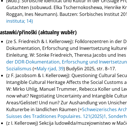
(wud.): Sorbische Identität und Kultur in der Ortslage Pr
Gutachten (sobuwud. Elka Tschernokoshewa, Henrike Kro
Roggan, Ines Neumann). Bautzen: Sorbisches Institut 2
instituta; 14)
astawki/přinoški (aktualny wuběr)
(ze S. Friedreich & I. Kellerowej): Folklorezentren in der 
Dokumentation, Erforschung und Inwertsetzung kulturell
Einleitung. W: Sönke Friedreich, Theresa Jacobs und Ines 
der DDR-Dokumentation, Erforschung und Inwertsetzung
Sozialismus
(=
Maly rjad, 39
) Budyšin 2025, str. 8–17.
(z F. Jacobsom & I. Kellerowej): Questioning Cultural Se
Intangible Cultural Heritage Affects the Social Customs a
W: Mirko Uhlig, Manuel Trummer, Rebecca Koller und Leon
now what? Negotiating Uncertainty and Intangible Cultur
Areas/Gelistet! Und nun? Zur Aushandlung von Unsiche
Kulturerbe in ländlichen Räumen (=
Schweizerisches Arch
Suisses des Traditiones Populaires. 121(2025)1, Sonderh
(z I. Kellerowej) Sekcija ludowěda/muzejownistwo w Maći