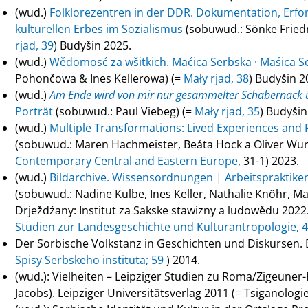
(wud.)
Folklorezentren in der DDR. Dokumentation, Erf
kulturellen Erbes im Sozialismus
(sobuwud.: Sönke Friedr
rjad, 39
) Budyšin 2025.
(wud.)
Wědomosć za wšitkich. Maćica Serbska · Maśica S
Pohončowa & Ines Kellerowa) (=
Mały rjad, 38
) Budyšin 2
(wud.)
Am Ende wird von mir nur gesammelter Schabernack ü
Porträt
(sobuwud.: Paul Viebeg) (=
Mały rjad, 35
) Budyšin
(wud.)
Multiple Transformations: Lived Experiences and P
(sobuwud.: Maren Hachmeister, Beáta Hock a Oliver Wu
Contemporary Central and Eastern Europe
, 31-1) 2023.
(wud.)
Bildarchive. Wissensordnungen | Arbeitspraktike
(sobuwud.: Nadine Kulbe, Ines Keller, Nathalie Knöhr, Mar
Drježdźany: Institut za Sakske stawizny a ludowědu 2022
Studien zur Landesgeschichte und Kulturantropologie, 4
Der Sorbische Volkstanz in Geschichten und Diskursen.
Spisy Serbskeho instituta; 59
) 2014.
(wud.): Vielheiten – Leipziger Studien zu Roma/Zigeuner
Jacobs). Leipziger Universitätsverlag 2011 (= Tsiganologie