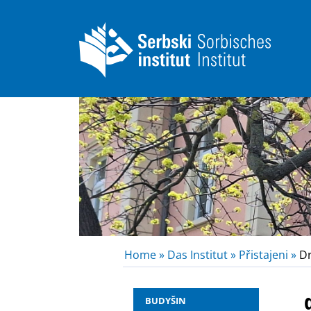
Home »
Das Institut »
Přistajeni »
Dr
BUDYŠIN