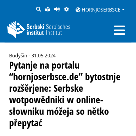
PYTANJE
LOCHKA
STRONU
ZWOBRAZNJENJE
HORNJOSERBSCE
RĚČ
PŘEDČITAĆ
Budyšin - 31.05.2024
Pytanje na portalu
“hornjoserbsce.de” bytostnje
rozšěrjene: Serbske
wotpowědniki w online-
słowniku móžeja so nětko
přepytać