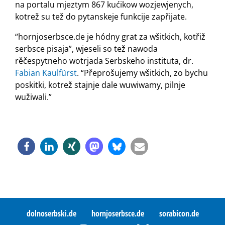
na portalu mjeztym 867 kućikow wozjewjenych,
kotrež su tež do pytanskeje funkcije zapřijate.
“hornjoserbsce.de je hódny grat za wšitkich, kotřiž
serbsce pisaja”, wjeseli so tež nawoda
rěčespytneho wotrjada Serbskeho instituta, dr.
Fabian Kaulfürst
. “Přeprošujemy wšitkich, zo bychu
poskitki, kotrež stajnje dale wuwiwamy, pilnje
wužiwali.”
dolnoserbski.de
hornjoserbsce.de
sorabicon.de