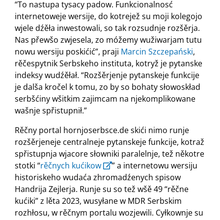
“To nastupa tysacy padow. Funkcionalnosć
internetoweje wersije, do kotrejež su moji kolegojo
wjele dźěła inwestowali, so tak rozsudnje rozšěrja.
Nas přewšo zwjesela, zo móžemy wužiwarjam tutu
nowu wersiju poskićić”, praji
Marcin Szczepański
,
rěčespytnik Serbskeho instituta, kotryž je pytanske
indeksy wudźěłał. “Rozšěrjenje pytanskeje funkcije
je dalša kročel k tomu, zo by so bohaty słowoskład
serbšćiny wšitkim zajimcam na njekomplikowane
wašnje spřistupnił.”
Rěčny portal hornjoserbsce.de skići nimo runje
rozšěrjeneje centralneje pytanskeje funkcije, kotraž
spřistupnja wjacore słowniki paralelnje, tež někotre
stotki “
rěčnych kućikow
” a internetowu wersiju
historiskeho wudaća zhromadźenych spisow
Handrija Zejlerja. Runje su so tež wšě 49 “rěčne
kućiki” z lěta 2023, wusyłane w MDR Serbskim
rozhłosu, w rěčnym portalu wozjewili. Cyłkownje su