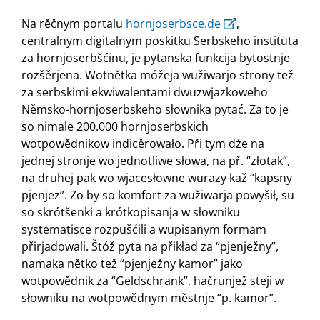
Na rěčnym portalu
hornjoserbsce.de
,
centralnym digitalnym poskitku Serbskeho instituta
za hornjoserbšćinu, je pytanska funkcija bytostnje
rozšěrjena. Wotnětka móžeja wužiwarjo strony tež
za serbskimi ekwiwalentami dwuzwjazkoweho
Němsko-hornjoserbskeho słownika pytać. Za to je
so nimale 200.000 hornjoserbskich
wotpowědnikow indicěrowało. Při tym dźe na
jednej stronje wo jednotliwe słowa, na př. “złotak”,
na druhej pak wo wjacesłowne wurazy kaž “kapsny
pjenjez”. Zo by so komfort za wužiwarja powyšił, su
so skrótšenki a krótkopisanja w słowniku
systematisce rozpušćili a wupisanym formam
přirjadowali. Štóž pyta na přikład za “pjenježny”,
namaka nětko tež “pjenježny kamor” jako
wotpowědnik za “Geldschrank”, hačrunjež steji w
słowniku na wotpowědnym městnje “p. kamor”.