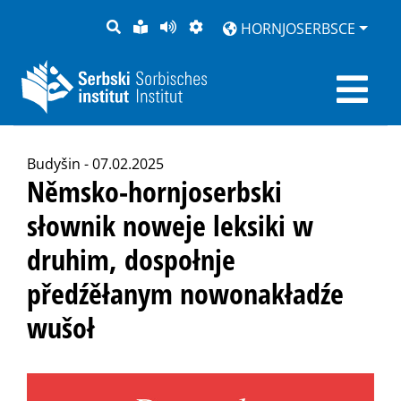
PYTANJE
LOCHKA
STRONU
ZWOBRAZNJENJE
HORNJOSERBSCE
RĚČ
PŘEDČITAĆ
Budyšin - 07.02.2025
Němsko-hornjoserbski
słownik noweje leksiki w
druhim, dospołnje
předźěłanym nowonakładźe
wušoł