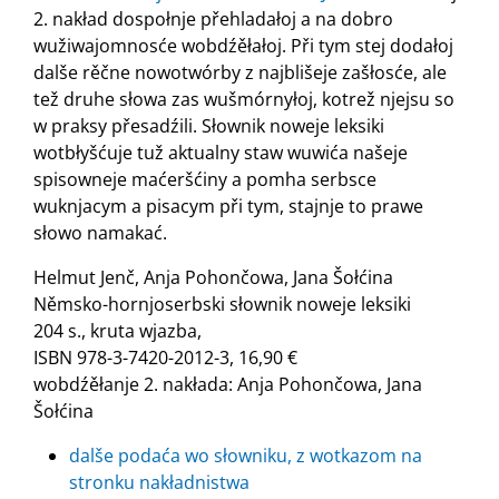
2. nakład dospołnje přehladałoj a na dobro
wužiwajomnosće wobdźěłałoj. Při tym stej dodałoj
dalše rěčne nowotwórby z najblišeje zašłosće, ale
tež druhe słowa zas wušmórnyłoj, kotrež njejsu so
w praksy přesadźili. Słownik noweje leksiki
wotbłyšćuje tuž aktualny staw wuwića našeje
spisowneje maćeršćiny a pomha serbsce
wuknjacym a pisacym při tym, stajnje to prawe
słowo namakać.
Helmut Jenč, Anja Pohončowa, Jana Šołćina
Němsko-hornjoserbski słownik noweje leksiki
204 s., kruta wjazba,
ISBN 978-3-7420-2012-3, 16,90 €
wobdźěłanje 2. nakłada: Anja Pohončowa, Jana
Šołćina
dalše podaća wo słowniku, z wotkazom na
stronku nakładnistwa