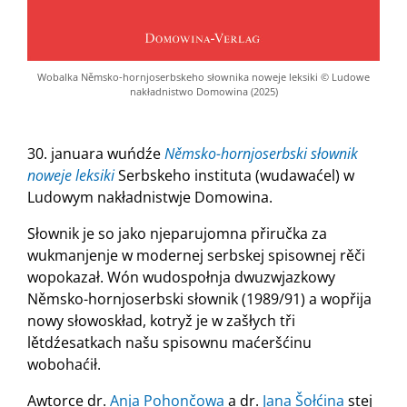
Wobalka Němsko-hornjoserbskeho słownika noweje leksiki © Ludowe
nakładnistwo Domowina (2025)
30. januara wuńdźe
Němsko-hornjoserbski słownik
noweje leksiki
Serbskeho instituta (wudawaćel) w
Ludowym nakładnistwje Domowina.
Słownik je so jako njeparujomna přiručka za
wukmanjenje w modernej serbskej spisownej rěči
wopokazał. Wón wudospołnja dwuzwjazkowy
Němsko-hornjoserbski słownik (1989/91) a wopřija
nowy słowoskład, kotryž je w zašłych tři
lětdźesatkach našu spisownu maćeršćinu
wobohaćił.
Awtorce dr.
Anja Pohončowa
a dr.
Jana Šołćina
stej