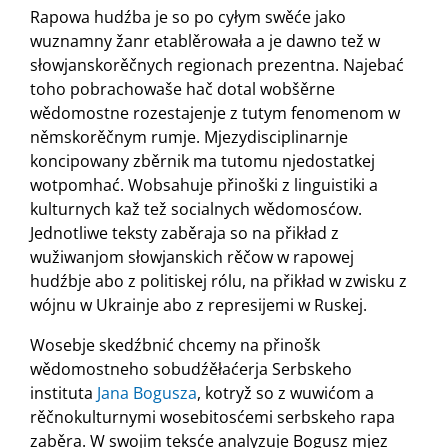
Rapowa hudźba je so po cyłym swěće jako
wuznamny žanr etablěrowała a je dawno tež w
słowjanskorěčnych regionach prezentna. Najebać
toho pobrachowaše hač dotal wobšěrne
wědomostne rozestajenje z tutym fenomenom w
němskorěčnym rumje. Mjezydisciplinarnje
koncipowany zběrnik ma tutomu njedostatkej
wotpomhać. Wobsahuje přinoški z linguistiki a
kulturnych kaž tež socialnych wědomosćow.
Jednotliwe teksty zaběraja so na přikład z
wužiwanjom słowjanskich rěčow w rapowej
hudźbje abo z politiskej rólu, na přikład w zwisku z
wójnu w Ukrainje abo z represijemi w Ruskej.
Wosebje skedźbnić chcemy na přinošk
wědomostneho sobudźěłaćerja Serbskeho
instituta
Jana Bogusza
, kotryž so z wuwićom a
rěčnokulturnymi wosebitosćemi serbskeho rapa
zaběra. W swojim teksće analyzuje Bogusz mjez