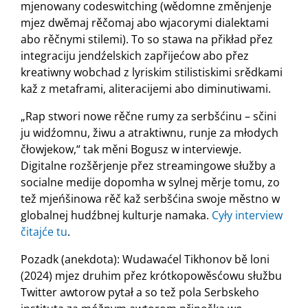
mjenowany codeswitching (wědomne změnjenje
mjez dwěmaj rěčomaj abo wjacorymi dialektami
abo rěčnymi stilemi). To so stawa na přikład přez
integraciju jendźelskich zapřijećow abo přez
kreatiwny wobchad z lyriskim stilistiskimi srědkami
kaž z metaframi, aliteracijemi abo diminutiwami.
„Rap stwori nowe rěčne rumy za serbšćinu – sčini
ju widźomnu, žiwu a atraktiwnu, runje za młodych
čłowjekow,“ tak měni Bogusz w interviewje.
Digitalne rozšěrjenje přez streamingowe słužby a
socialne medije dopomha w sylnej měrje tomu, zo
tež mjeńšinowa rěč kaž serbšćina swoje městno w
globalnej hudźbnej kulturje namaka.
Cyły interview
čitajće tu
.
Pozadk (anekdota): Wudawaćel Tikhonov bě loni
(2024) mjez druhim přez krótkopowěsćowu słužbu
Twitter awtorow pytał a so tež pola Serbskeho