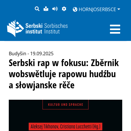
PYTANJE
LOCHKA
STRONU
ZWOBRAZNJENJE
HORNJOSERBSCE
RĚČ
PŘEDČITAĆ
Budyšin - 19.09.2025
Serbski rap w fokusu: Zběrnik
wobswětluje rapowu hudźbu
a słowjanske rěče