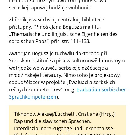
instituta za móžnym awtorom přinoška wo
serbskej rapowej hudźbje wobhonił.
Zběrnik je w Serbskej centralnej bibliotece
přistupny. Přinošk Jana Bogusza ma titul
„Thematische und linguistische Eigenheiten des
sorbischen Raps“, přir. str. 111–133.
Awtor Jan Bogusz je tuchwilu doktorand při
Serbskim instituće a pisa w kulturnowědomostnym
wotrjedźe wo wuwiću serbskeje dźěćaceje a
młodźinskeje literatury. Nimo toho je projektowy
sobudźěłaćer w projekće „Ewaluacija serbskich
rěčnych kompetencow“ (orig.
Evaluation sorbischer
Sprachkompetenzen
).
Tikhonov, Aleksej/Lucchetti, Cristiana (Hrsg.):
Rap und die slawischen Sprachen.
Interdisziplinäre Zugänge und Erkenntnisse.