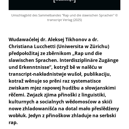
Umschlagbild des Sammelbandes "Rap und die slawischen Sprachen" ©
transcript Verlag (2025)
Wudawaćelej dr. Aleksej Tikhonov a dr.
Christiana Lucchetti (Uniwersita w Zürichu)
předpołožitaj ze zběrnikom „Rap und die
slawischen Sprachen. Interdisziplinäre Zugänge
und Erkenntnisse“, kotryž bě w nalěću w
transcript-nakładnistwje wušoł, publikaciju,
kotraž wěnuje so prěni raz systematisce
zwiskam mjez rapowej hudźbu a słowjanskimi
rěčemi. Zwjazk zjima přinoški z linguistiki,
kulturnych a socialnych wědomosćow a skići
nowe zhladowanišća na dotal mało přeslědźeny
wobłuk. Jedyn z přinoškow zhladuje na serbski
rap.