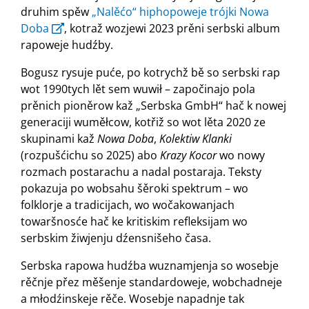
druhim spěw
„Nalěćo“ hiphopoweje trójki Nowa
Doba
, kotraž wozjewi 2023 prěni serbski album
rapoweje hudźby.
Bogusz rysuje puće, po kotrychž bě so serbski rap
wot 1990tych lět sem wuwił – započinajo pola
prěnich pioněrow kaž „Serbska GmbH“ hač k nowej
generaciji wuměłcow, kotřiž so wot lěta 2020 ze
skupinami kaž
Nowa Doba
,
Kolektiw Klanki
(rozpušćichu so 2025) abo
Krazy Kocor
wo nowy
rozmach postarachu a nadal postaraja. Teksty
pokazuja po wobsahu šěroki spektrum – wo
folklorje a tradicijach, wo wočakowanjach
towaršnosće hač ke kritiskim refleksijam wo
serbskim žiwjenju dźensnišeho časa.
Serbska rapowa hudźba wuznamjenja so wosebje
rěčnje přez měšenje standardoweje, wobchadneje
a młodźinskeje rěče. Wosebje napadnje tak