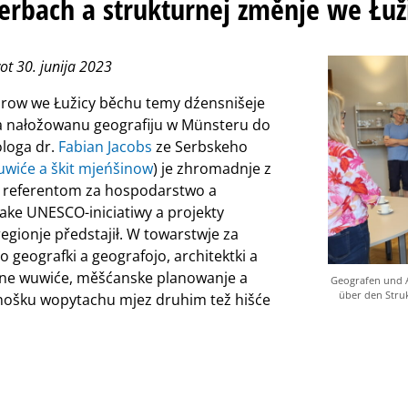
bach a strukturnej změnje we Łuži
 30. junija 2023
row we Łužicy běchu temy dźensnišeje
za nałožowanu geografiju w Münsteru do
loga dr.
Fabian Jacobs
ze Serbskeho
uwiće a škit mjeńšinow
) je zhromadnje z
referentom za hospodarstwo a
ake UNESCO-iniciatiwy a projekty
gionje předstajił. W towarstwje za
 geografki a geografojo, architektki a
lne wuwiće, měšćanske planowanje a
Geografen und A
über den Stru
dnošku wopytachu mjez druhim tež hišće