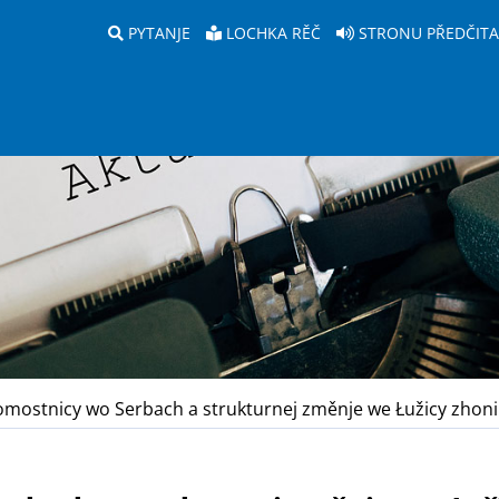
PYTANJE
LOCHKA RĚČ
STRONU PŘEDČIT
ostnicy wo Serbach a strukturnej změnje we Łužicy zhonil