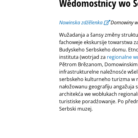
Wědomostnicy wo Ser
Nowinska zdźělenka
Domowiny wot
Wužadanja a šansy změny struktu
fachoweje ekskursije towarstwa 
Budyskeho Serbskeho domu. Etno
instituta (wotrjad za
regionalne w
Pětrom Brězanom, Domowinskim 
infrastrukturelne naležnosće wšel
serbskeho kulturneho turizma w re
nałožowanu geografiju angažuja so
architekća we wobłukach regiona
turistiske poradźowanje. Po pře
Serbski muzej.