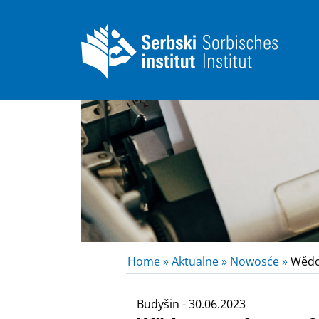
Home »
Aktualne »
Nowosće »
Wědom
Budyšin - 30.06.2023