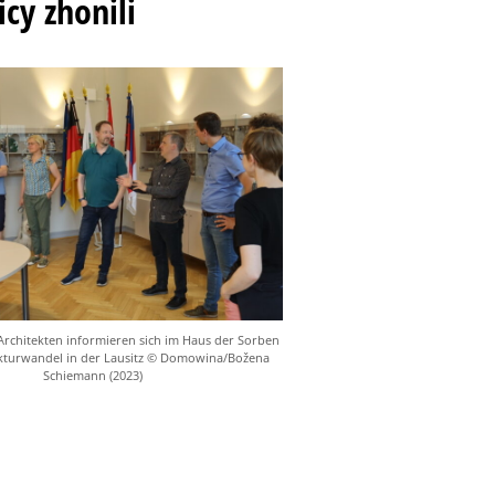
cy zhonili
rchitekten informieren sich im Haus der Sorben
kturwandel in der Lausitz © Domowina/Božena
Schiemann (2023)