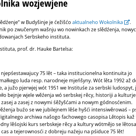
nika wozjewjene
 slědźenje” w Budyšinje je ćežišćo
aktualneho Wokolnika
.
nik po zwučenym wašnju wo nowinkach ze slědźenja, nowy
dowanjach Serbskeho instituta.
ituta, prof. dr. Hauke Bartelsa:
 njepśestawajucy 75 lět – taka institucionelna kontinuita jo
 małkego luda resp. narodneje mjeńšyny. Wót lěta 1992 až d
 a južo pjerwjej wót 1951 we Instituśe za serbski ludospyt, 
o bejnje wjele wěźenja wó serbskej rěcy, historiji a kulturje
 zasej a zasej z nowymi śěžyšćami a nowym gódnosćenim.
wěźenja buźo se we jubilejnem lěśe hyšći intensiwěrowaś –
digitalnego archiwa našogo fachowego casopisa Lětopis kaž
ny lěśojski kurs serbskeje rěcy a kultury wótmějo se lětos
cas a tejerownosći z dobreju naźeju na pśiduce 75 lět!