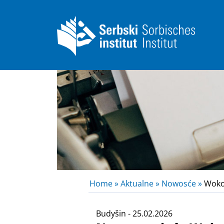
Home »
Aktualne »
Nowosće »
Wokol
Budyšin - 25.02.2026