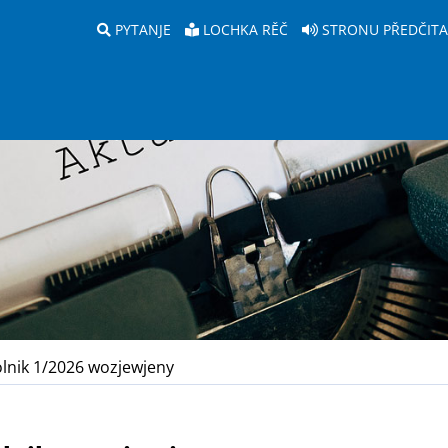
PYTANJE
LOCHKA RĚČ
STRONU PŘEDČIT
nik 1/2026 wozjewjeny