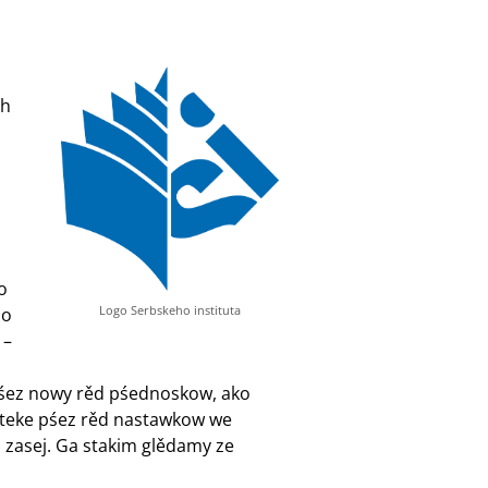
ch
o
Logo Serbskeho instituta
jo
 –
 pśez nowy rěd pśednoskow, ako
 teke pśez rěd nastawkow we
a zasej. Ga stakim glědamy ze