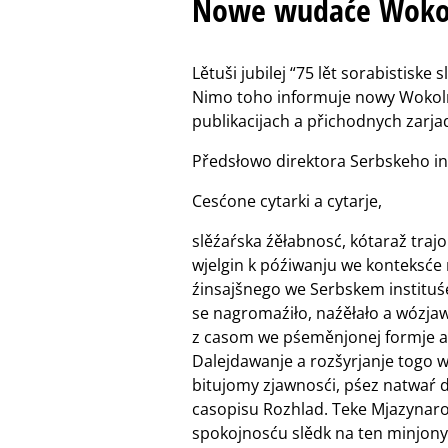
Nowe wudaće Wokol
Lětuši jubilej “75 lět sorabistiske
Nimo toho informuje nowy Wokol
publikacijach a přichodnych zarja
Předsłowo direktora Serbskeho inst
Cesćone cytarki a cytarje,
slěźaŕska źěłabnosć, kótaraž trajo
wjelgin k późiwanju we konteksće
źinsajšnego we Serbskem instituśe,
se nagromaźiło, naźěłało a wózjawił
z casom we pśeměnjonej formje a
Dalejdawanje a rozšyrjanje togo 
bitujomy zjawnosći, pśez natwaŕ 
casopisu Rozhlad. Teke Mjazynarod
spokojnosću slědk na ten minjony 