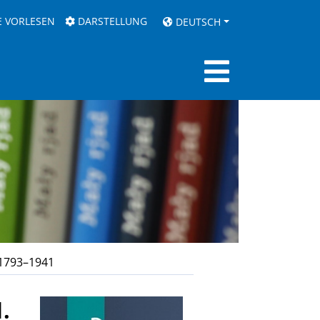
E VORLESEN
DARSTELLUNG
DEUTSCH
 1793–1941
1.