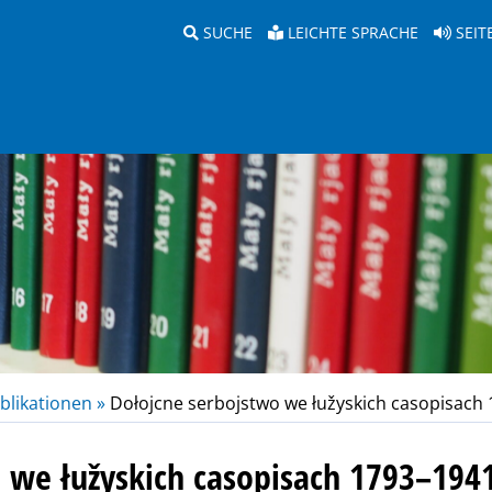
SUCHE
LEICHTE SPRACHE
SEIT
blikationen »
Dołojcne serbojstwo we łužyskich casopisach
 we łužyskich casopisach 1793–194