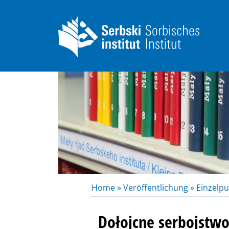
Home »
Veröffentlichung »
Einzelpu
Dołojcne serbojstwo