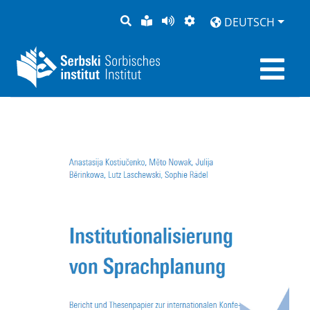
SUCHE
LEICHTE
SEITE
DARSTELLUNG
DEUTSCH
SPRACHE
VORLESEN