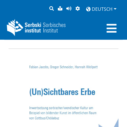
SUCHE
LEICHTE
SEITE
DARSTELLUNG
DEUTSCH
SPRACHE
VORLESEN