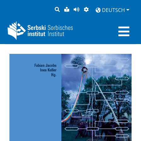
SUCHE
LEICHTE
SEITE
DARSTELLUNG
DEUTSCH
SPRACHE
VORLESEN