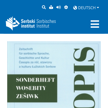
SUCHE
LEICHTE
SEITE
DARSTELLUNG
DEUTSCH
SPRACHE
VORLESEN