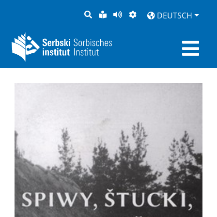
SUCHE
LEICHTE
SEITE
DARSTELLUNG
DEUTSCH
SPRACHE
VORLESEN