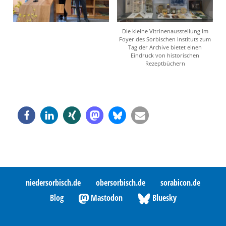
Die kleine Vitrinenausstellung im
Foyer des Sorbischen Instituts zum
Tag der Archive bietet einen
Eindruck von historischen
Rezeptbüchern
niedersorbisch.de
obersorbisch.de
sorabicon.de
Blog
Mastodon
Bluesky