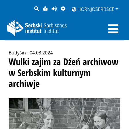
PYTANJE
LOCHKA
STRONU
ZWOBRAZNJENJE
HORNJOSERBSCE
RĚČ
PŘEDČITAĆ
Budyšin - 04.03.2024
Wulki zajim za Dźeń archiwow
w Serbskim kulturnym
archiwje