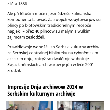
z lěta 1856.
Ale při lětušim moće njesmědźeše kulinariska
komponenta falować. Za swojich wopytowarjow su
plincy po błótowskim tradicionelnym recepće
napjekli – přez 40 plincow su małym a wulkim
zajimcam zesłodźeli.
Prawidłownje wobdźěli so Serbski kulturny archiw
ze Serbskej centralnej biblioteku na cyłoněmskim
akciskim dnju, kotryž so dwulětnje wuhotuje.
Zwjazk němskich archiwarow je jón w lěće 2001
zrodźił.
Impresije Dnja archiwow 2024 w
Serbskim kulturnym archiwje