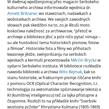
W dwěmaj wjedźenjomaj přez magacin Serbskeho
kulturneho archiwa informowaše wjednica dr.
Annett Brězanec
wo stawiznach, nadawkach a
wobstatkach archiwa. We swojich zawodnych
słowach pak skedźbni na to, zo je lětuši moto
łoskoćiwa naležnosć za archiwarow, “přetož w
archiwje a bibliotece jěsć a piće ničo pytać nimaja –
su ale hustodosć tema historiskich pismow, fotow
a filmow”. Historiske fota a filmy wo přihotach
kwasneje jědźe, swinjorězanju na serbskich
wjeskach a kermuši prezentowaše
Měrćin Brycka
w
sydarni Serbskeho instituta. W bibliotece rozkładźe
nawoda biblioteki a archiwa
Wito Bejmak
, kak so
stanu historiske, w frakturnym pismje ćišćane knihi
z pomocu OCR (Optical Character Recognition, t.r.
technologija za awtomatiske spóznawanje teksta) a
KI (kumštnej inteligenscu) tež za lajka přistupne a
čitajomne. Rozłoži to na přikładźe knihi “Sserbski
wustojny pcžołar” Khrystiana Kulmana (1805-1869)