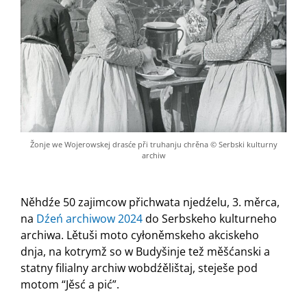
Žonje we Wojerowskej drasće při truhanju chrěna © Serbski kulturny
archiw
Něhdźe 50 zajimcow přichwata njedźelu, 3. měrca,
na
Dźeń archiwow 2024
do Serbskeho kulturneho
archiwa. Lětuši moto cyłoněmskeho akciskeho
dnja, na kotrymž so w Budyšinje tež měšćanski a
statny filialny archiw wobdźělištaj, steješe pod
motom “Jěsć a pić”.