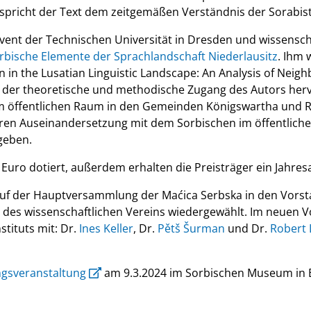
pricht der Text dem zeitgemäßen Verständnis der Sorabist
olvent der Technischen Universität in Dresden und wissensch
rbische Elemente der Sprachlandschaft Niederlausitz
. Ihm 
in the Lusatian Linguistic Landscape: An Analysis of Neighb
 der theoretische und methodische Zugang des Autors herv
 im öffentlichen Raum in den Gemeinden Königswartha und R
eren Auseinandersetzung mit dem Sorbischen im öffentlich
geben.
 Euro dotiert, außerdem erhalten die Preisträger ein Jahre
f der Hauptversammlung der Maćica Serbska in den Vorst
 des wissenschaftlichen Vereins wiedergewählt. Im neuen V
stituts mit: Dr.
Ines Keller
, Dr.
Pětš Šurman
und Dr.
Robert 
ngsveranstaltung
am 9.3.2024 im Sorbischen Museum in 