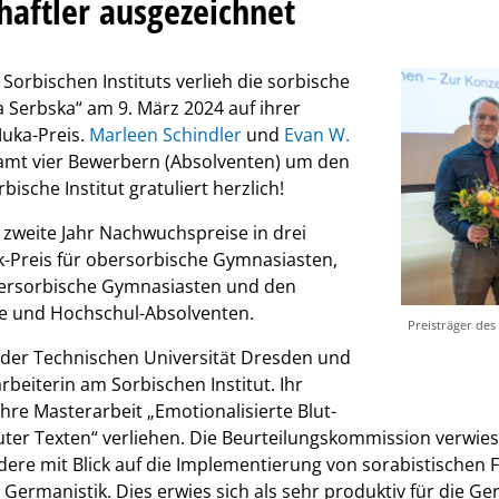
aftler ausgezeichnet
Sorbischen Instituts verlieh die sorbische
 Serbska“ am 9. März 2024 auf ihrer
uka-Preis.
Marleen Schindler
und
Evan W.
amt vier Bewerbern (Absolventen) um den
ische Institut gratuliert herzlich!
 zweite Jahr Nachwuchspreise in drei
k-Preis für obersorbische Gymnasiasten,
edersorbische Gymnasiasten und den
de und Hochschul-Absolventen.
Preisträger des
n der Technischen Universität Dresden und
arbeiterin am Sorbischen Institut. Ihr
hre Masterarbeit „Emotionalisierte Blut-
er Texten“ verliehen. Die Beurteilungskommission verwies
ndere mit Blick auf die Implementierung von sorabistischen
 Germanistik. Dies erwies sich als sehr produktiv für die Ge