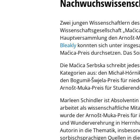
Nachwuchswissensch
Zwei jungen Wissenschaftlern des 
Wissenschaftsgesellschaft „Maćica
Hauptversammlung den Arnošt-M
Bleakly
konnten sich unter insges
Maćica-Preis durchsetzen. Das Sorb
Die Maćica Serbska schreibt jedes
Kategorien aus: den Michał-Hórni
den Bogumił-Šwjela-Preis für ni
Arnošt-Muka-Preis für Studieren
Marleen Schindler ist Absolventi
arbeitet als wissenschaftliche Mit
wurde der Arnošt-Muka-Preis für i
und Wunderverehrung in Herrnhut
Autorin in die Thematik, insbeso
sorbischsprachigen Quellen in die