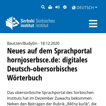
SUCHE
LEICHTE
SEITE
DARSTELLUNG
DEUTSCH
SPRACHE
VORLESEN
Bautzen/Budyšin - 18.12.2020
Neues auf dem Sprachportal
hornjoserbsce.de: digitales
Deutsch-obersorbisches
Wörterbuch
Das obersorbische Sprachportal des Sorbischen
Instituts hat im Dezember Zuwachs bekommen:
Neben den Beiträgen der Rubrik „Rěčny kućik“, die