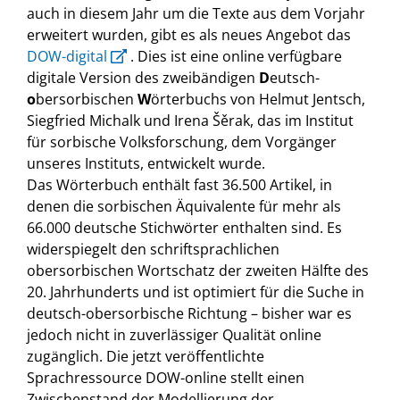
auch in diesem Jahr um die Texte aus dem Vorjahr
erweitert wurden, gibt es als neues Angebot das
DOW-digital
. Dies ist eine online verfügbare
digitale Version des zweibändigen
D
eutsch-
o
bersorbischen
W
örterbuchs von Helmut Jentsch,
Siegfried Michalk und Irena Šěrak, das im Institut
für sorbische Volksforschung, dem Vorgänger
unseres Instituts, entwickelt wurde.
Das Wörterbuch enthält fast 36.500 Artikel, in
denen die sorbischen Äquivalente für mehr als
66.000 deutsche Stichwörter enthalten sind. Es
widerspiegelt den schriftsprachlichen
obersorbischen Wortschatz der zweiten Hälfte des
20. Jahrhunderts und ist optimiert für die Suche in
deutsch-obersorbische Richtung – bisher war es
jedoch nicht in zuverlässiger Qualität online
zugänglich. Die jetzt veröffentlichte
Sprachressource DOW-online stellt einen
Zwischenstand der Modellierung der