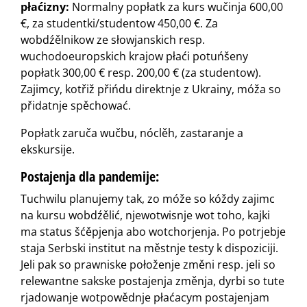
płaćizny:
Normalny popłatk za kurs wučinja 600,00
€, za studentki/studentow 450,00 €. Za
wobdźělnikow ze słowjanskich resp.
wuchodoeuropskich krajow płaći potuńšeny
popłatk 300,00 € resp. 200,00 € (za studentow).
Zajimcy, kotřiž přińdu direktnje z Ukrainy, móža so
přidatnje spěchować.
Popłatk zaruča wučbu, nóclěh, zastaranje a
ekskursije.
Postajenja dla pandemije:
Tuchwilu planujemy tak, zo móže so kóždy zajimc
na kursu wobdźělić, njewotwisnje wot toho, kajki
ma status šćěpjenja abo wotchorjenja. Po potrjebje
staja Serbski institut na městnje testy k dispoziciji.
Jeli pak so prawniske połoženje změni resp. jeli so
relewantne sakske postajenja změnja, dyrbi so tute
rjadowanje wotpowědnje płaćacym postajenjam