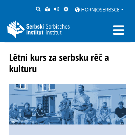
PYTANJE
LOCHKA
STRONU
ZWOBRAZNJENJE
HORNJOSERBSCE
RĚČ
PŘEDČITAĆ
Lětni kurs za serbsku rěč a
kulturu