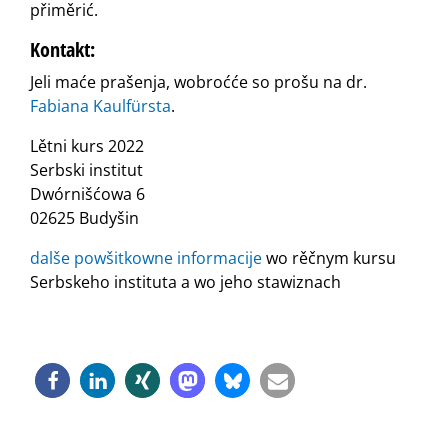
přiměrić.
Kontakt:
Jeli maće prašenja, wobroćće so prošu na dr.
Fabiana Kaulfürsta
.
Lětni kurs 2022
Serbski institut
Dwórnišćowa 6
02625 Budyšin
dalše powšitkowne informacije
wo rěčnym kursu
Serbskeho instituta a wo jeho stawiznach