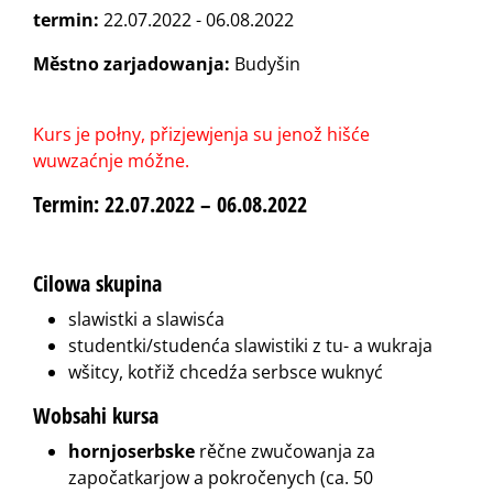
termin:
22.07.2022 - 06.08.2022
Městno zarjadowanja:
Budyšin
Kurs je połny, přizjewjenja su jenož hišće
wuwzaćnje móžne.
Termin:
22.07.2022 – 06.08.2022
Cilowa skupina
slawistki a slawisća
studentki/studenća slawistiki z tu- a wukraja
wšitcy, kotřiž chcedźa serbsce wuknyć
Wobsahi kursa
hornjoserbske
rěčne zwučowanja za
započatkarjow a pokročenych (ca. 50