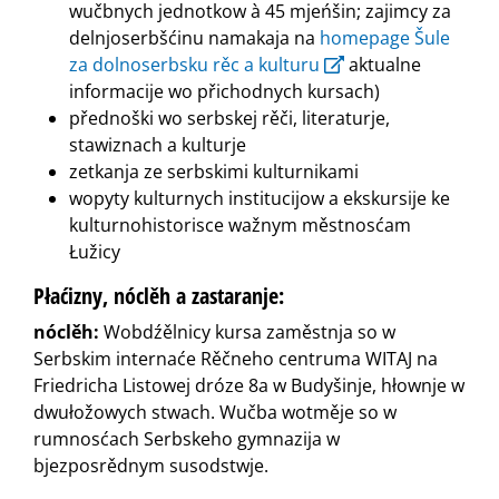
wučbnych jednotkow à 45 mjeńšin; zajimcy za
delnjoserbšćinu namakaja na
homepage Šule
za dolnoserbsku rěc a kulturu
aktualne
informacije wo přichodnych kursach)
přednoški wo serbskej rěči, literaturje,
stawiznach a kulturje
zetkanja ze serbskimi kulturnikami
wopyty kulturnych institucijow a ekskursije ke
kulturnohistorisce wažnym městnosćam
Łužicy
Płaćizny, nóclěh a zastaranje:
nóclěh:
Wobdźělnicy kursa zaměstnja so w
Serbskim internaće Rěčneho centruma WITAJ na
Friedricha Listowej dróze 8a w Budyšinje, hłownje w
dwułožowych stwach. Wučba wotměje so w
rumnosćach Serbskeho gymnazija w
bjezposrědnym susodstwje.