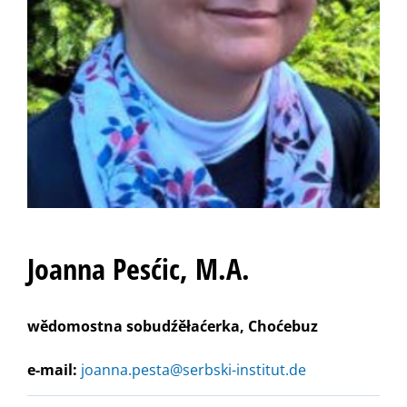
Joanna Pesćic, M.A.
wědomostna sobudźěłaćerka, Choćebuz
e-mail:
joanna.pesta@serbski-institut.de