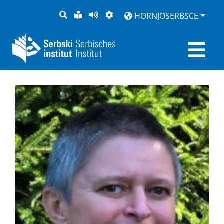
PYTANJE
LOCHKA
STRONU
ZWOBRAZNJENJE
HORNJOSERBSCE
RĚČ
PŘEDČITAĆ