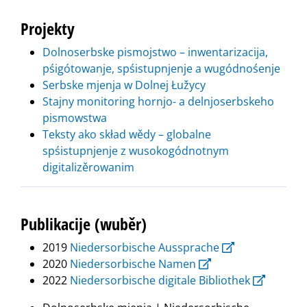
Projekty
Dolnoserbske pismojstwo – inwentarizacija,
pśigótowanje, spśistupnjenje a wugódnośenje
Serbske mjenja w Dolnej Łužycy
Stajny monitoring hornjo- a delnjoserbskeho
pismowstwa
Teksty ako skład wědy – globalne
spśistupnjenje z wusokogódnotnym
digitalizěrowanim
Publikacije (wuběr)
‎2019
Niedersorbische Aussprache
2020
Niedersorbische Namen
2022
Niedersorbische digitale Bibliothek