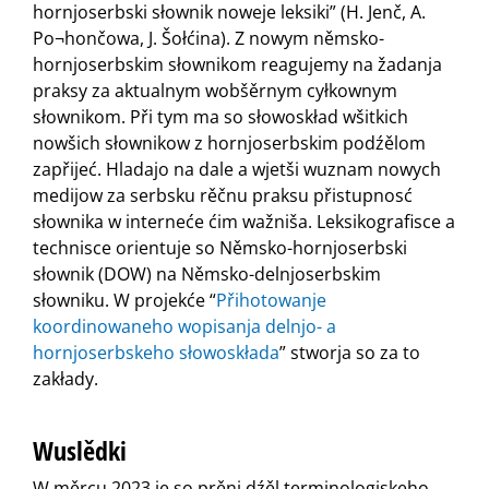
hornjoserbski słownik noweje leksiki” (H. Jenč, A.
Po¬hončowa, J. Šołćina). Z nowym němsko-
hornjoserbskim słownikom reagujemy na žadanja
praksy za aktualnym wobšěrnym cyłkownym
słownikom. Při tym ma so słowoskład wšitkich
nowšich słownikow z hornjoserbskim podźělom
zapřijeć. Hladajo na dale a wjetši wuznam nowych
medijow za serbsku rěčnu praksu přistupnosć
słownika w interneće ćim wažniša. Leksikografisce a
technisce orientuje so Němsko-hornjoserbski
słownik (DOW) na Němsko-delnjoserbskim
słowniku. W projekće “
Přihotowanje
koordinowaneho wopisanja delnjo- a
hornjoserbskeho słowoskłada
” stworja so za to
zakłady.
Wuslědki
W měrcu 2023 je so prěni dźěl terminologiskeho