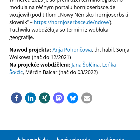
modula na rěčnym portalu hornjoserbsce.de
wozjewił (pod titlom „Nowy Němsko-hornjoserbski
słownik“ –
https://hornjoserbsce.de/ndow/
).
Tuchwilu wobdźěłuja so termini z wobłuka
geografije.
Nawod projekta:
Anja Pohončowa
, dr. habil. Sonja
Wölkowa (hač do 12/2021)
Na projekće wobdźěleni:
Jana Šołćina
,
Leńka
Šołćic
, Měrćin Bałcar (hač do 03/2022)
dolnoserbski.de
hornjoserbsce.de
sorabicon.de