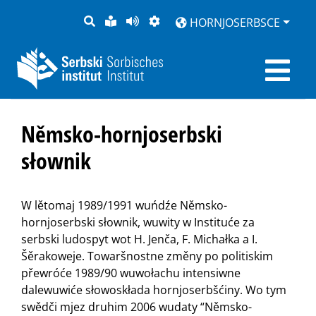
PYTANJE
LOCHKA
STRONU
ZWOBRAZNJENJE
HORNJOSERBSCE
RĚČ
PŘEDČITAĆ
Němsko-hornjoserbski
słownik
W lětomaj 1989/1991 wuńdźe Němsko-
hornjoserbski słownik, wuwity w Instituće za
serbski ludospyt wot H. Jenča, F. Michałka a I.
Šěrakoweje. Towaršnostne změny po politiskim
přewróće 1989/90 wuwołachu intensiwne
dalewuwiće słowoskłada hornjoserbšćiny. Wo tym
swědči mjez druhim 2006 wudaty “Němsko-