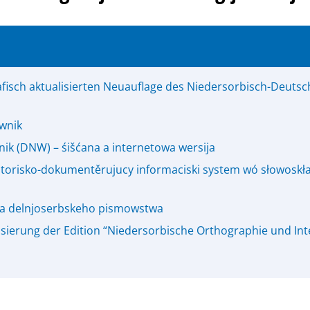
afisch aktualisierten Neuauflage des Niedersorbisch-Deuts
wnik
ik (DNW) – śišćana a internetowa wersija
storisko-dokumentěrujucy informaciski system wó słowoskł
- a delnjoserbskeho pismowstwa
sierung der Edition “Niedersorbische Orthographie und Inte