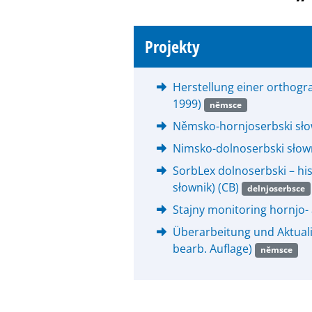
Projekty
Herstellung einer orthogr
1999)
němsce
Němsko-hornjoserbski sło
Nimsko-dolnoserbski słown
SorbLex dolnoserbski – hi
słownik) (CB)
delnjoserbsce
Stajny monitoring hornjo
Überarbeitung und Aktuali
bearb. Auflage)
němsce