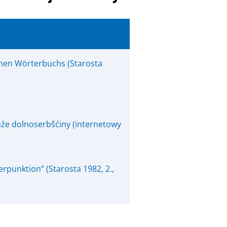
chen Wörterbuchs (Starosta
aźe dolnoserbšćiny (internetowy
rpunktion” (Starosta 1982, 2.,