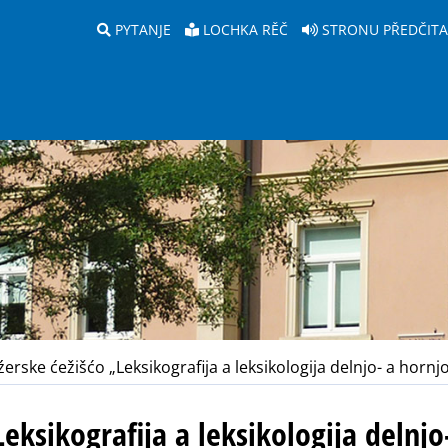
PYTANJE
LOCHKA RĚČ
STRONU PŘEDČIT
erske ćežišćo „Leksikografija a leksikologija delnjo- a hornj
Leksikografija a leksikologija delnj