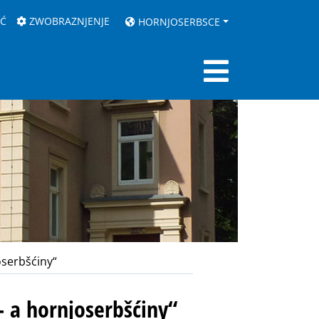
AĆ
ZWOBRAZNJENJE
HORNJOSERBSCE
oserbšćiny“
o- a hornjoserbšćiny“