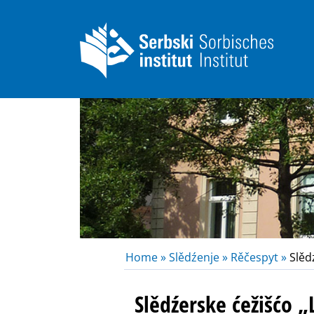
Home »
Slědźenje »
Rěčespyt »
Slědź
Slědźerske ćežišćo „