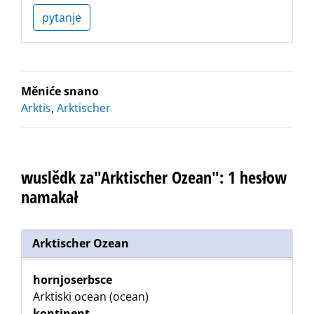
pytanje
Měniće snano
Arktis
,
Arktischer
wuslědk za"Arktischer Ozean": 1 hesłow
namakał
Arktischer Ozean
hornjoserbsce
Arktiski ocean (ocean)
kontinent