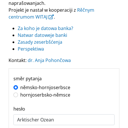
naprašowanjach.
Projekt je nastał w kooperaciji z
Rěčnym
centrumom WITAJ
.
Za koho je datowa banka?
Natwar datoweje banki
Zasady zeserbšćenja
Perspektiwa
Kontakt:
dr. Anja Pohončowa
směr pytanja
němsko-hornjoserbsce
hornjoserbsko-němsce
hesło