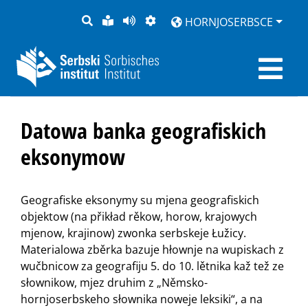
PYTANJE
LOCHKA
STRONU
ZWOBRAZNJENJE
HORNJOSERBSCE
RĚČ
PŘEDČITAĆ
Datowa banka geografiskich
eksonymow
Geografiske eksonymy su mjena geografiskich
objektow (na přikład rěkow, horow, krajowych
mjenow, krajinow) zwonka serbskeje Łužicy.
Materialowa zběrka bazuje hłownje na wupiskach z
wučbnicow za geografiju 5. do 10. lětnika kaž tež ze
słownikow, mjez druhim z „Němsko-
hornjoserbskeho słownika noweje leksiki“, a na