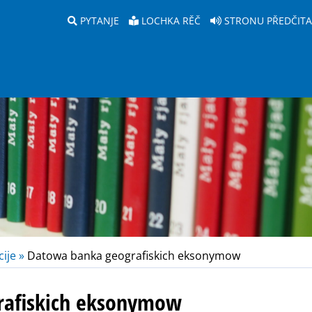
PYTANJE
LOCHKA RĚČ
STRONU PŘEDČIT
ije »
Datowa banka geografiskich eksonymow
rafiskich eksonymow