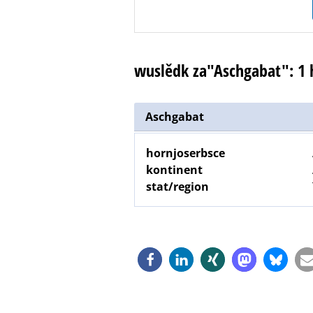
wuslědk za"Aschgabat": 1
Aschgabat
hornjoserbsce
kontinent
stat/region