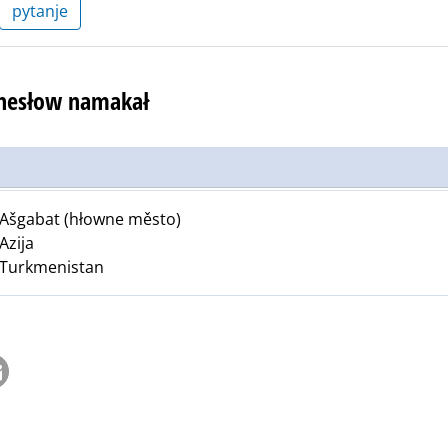
pytanje
 hesłow namakał
Ašgabat (hłowne město)
Azija
Turkmenistan