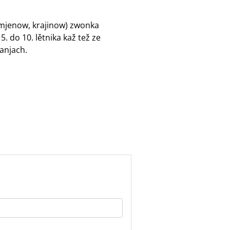
 mjenow, krajinow) zwonka
 do 10. lětnika kaž tež ze
anjach.