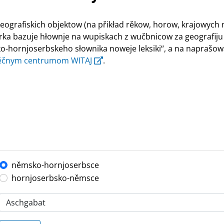
ografiskich objektow (na přikład rěkow, horow, krajowych
rka bazuje hłownje na wupiskach z wučbnicow za geografiju 5.
-hornjoserbskeho słownika noweje leksiki“, a na naprašow
ěčnym centrumom WITAJ
.
němsko-hornjoserbsce
hornjoserbsko-němsce