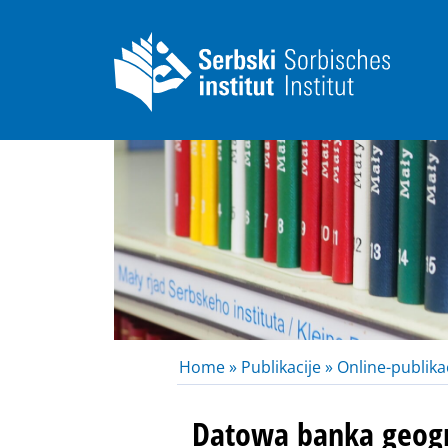
Home »
Publikacije »
Online-publikac
Datowa banka geog