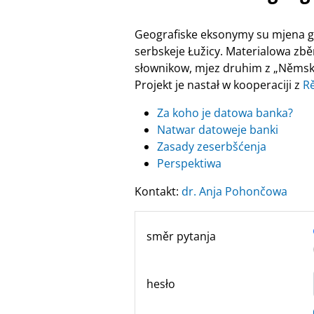
Geografiske eksonymy su mjena ge
serbskeje Łužicy. Materialowa zbě
słownikow, mjez druhim z „Němsko
Projekt je nastał w kooperaciji z
R
Za koho je datowa banka?
Natwar datoweje banki
Zasady zeserbšćenja
Perspektiwa
Kontakt:
dr. Anja Pohončowa
směr pytanja
hesło