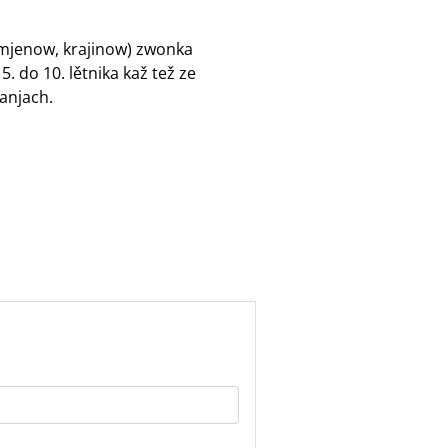
 mjenow, krajinow) zwonka
 do 10. lětnika kaž tež ze
anjach.