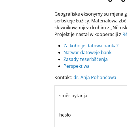
Geografiske eksonymy su mjena ge
serbskeje Łužicy. Materialowa zbě
słownikow, mjez druhim z „Němsko
Projekt je nastał w kooperaciji z
R
Za koho je datowa banka?
Natwar datoweje banki
Zasady zeserbšćenja
Perspektiwa
Kontakt:
dr. Anja Pohončowa
směr pytanja
hesło