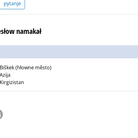
pytanje
hesłow namakał
Biškek (hłowne město)
Azija
Kirgizistan