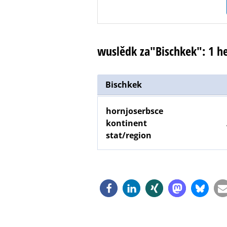
wuslědk za"Bischkek": 1 
Bischkek
hornjoserbsce
kontinent
stat/region