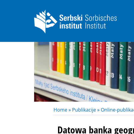
Home »
Publikacije »
Online-publikac
Datowa banka geog