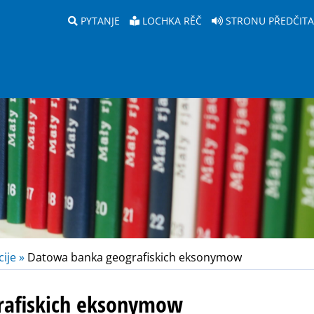
PYTANJE
LOCHKA RĚČ
STRONU PŘEDČIT
ije »
Datowa banka geografiskich eksonymow
rafiskich eksonymow