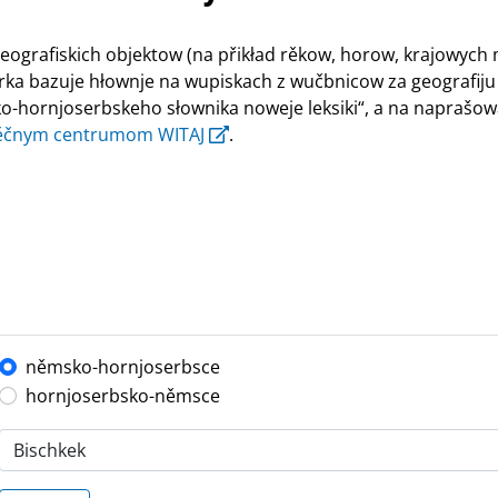
ografiskich objektow (na přikład rěkow, horow, krajowych
rka bazuje hłownje na wupiskach z wučbnicow za geografiju 5.
-hornjoserbskeho słownika noweje leksiki“, a na naprašow
ěčnym centrumom WITAJ
.
němsko-hornjoserbsce
hornjoserbsko-němsce