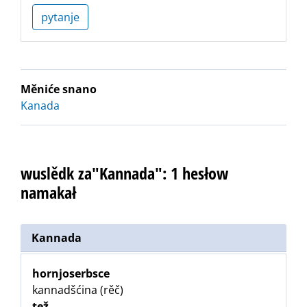
pytanje
Měniće snano
Kanada
wuslědk za"Kannada": 1 hesłow
namakał
Kannada
hornjoserbsce
kannadšćina (rěč)
tež