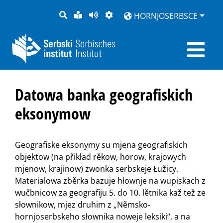
PYTANJE
LOCHKA
STRONU
ZWOBRAZNJENJE
HORNJOSERBSCE
RĚČ
PŘEDČITAĆ
Datowa banka geografiskich
eksonymow
Geografiske eksonymy su mjena geografiskich
objektow (na přikład rěkow, horow, krajowych
mjenow, krajinow) zwonka serbskeje Łužicy.
Materialowa zběrka bazuje hłownje na wupiskach z
wučbnicow za geografiju 5. do 10. lětnika kaž tež ze
słownikow, mjez druhim z „Němsko-
hornjoserbskeho słownika noweje leksiki“, a na