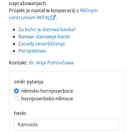
naprašowanjach.
Projekt je nastał w kooperaciji z
Rěčnym
centrumom WITAJ
.
Za koho je datowa banka?
Natwar datoweje banki
Zasady zeserbšćenja
Perspektiwa
Kontakt:
dr. Anja Pohončowa
směr pytanja
němsko-hornjoserbsce
hornjoserbsko-němsce
hesło