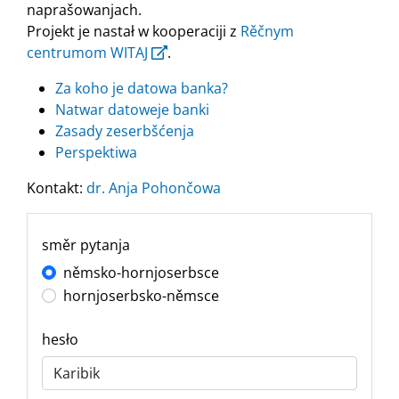
naprašowanjach.
Projekt je nastał w kooperaciji z
Rěčnym
centrumom WITAJ
.
Za koho je datowa banka?
Natwar datoweje banki
Zasady zeserbšćenja
Perspektiwa
Kontakt:
dr. Anja Pohončowa
směr pytanja
němsko-hornjoserbsce
hornjoserbsko-němsce
hesło