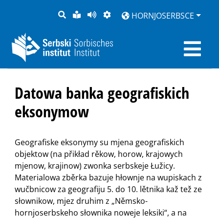
PYTANJE
LOCHKA
STRONU
ZWOBRAZNJENJE
HORNJOSERBSCE
RĚČ
PŘEDČITAĆ
Datowa banka geografiskich
eksonymow
Geografiske eksonymy su mjena geografiskich
objektow (na přikład rěkow, horow, krajowych
mjenow, krajinow) zwonka serbskeje Łužicy.
Materialowa zběrka bazuje hłownje na wupiskach z
wučbnicow za geografiju 5. do 10. lětnika kaž tež ze
słownikow, mjez druhim z „Němsko-
hornjoserbskeho słownika noweje leksiki“, a na