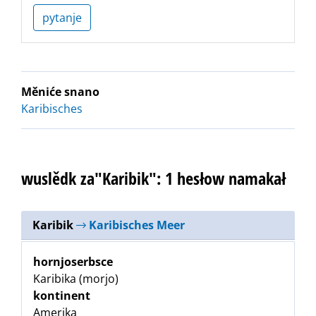
pytanje
Měniće snano
Karibisches
wuslědk za"Karibik": 1 hesłow namakał
Karibik
Karibisches Meer
hornjoserbsce
Karibika (morjo)
kontinent
Amerika