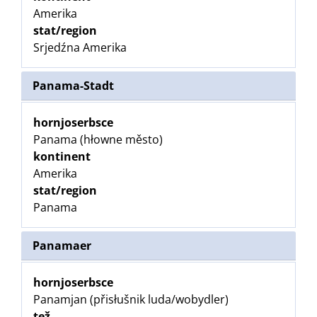
Amerika
stat/region
Srjedźna Amerika
Panama-Stadt
hornjoserbsce
Panama (hłowne město)
kontinent
Amerika
stat/region
Panama
Panamaer
hornjoserbsce
Panamjan (přisłušnik luda/wobydler)
tež