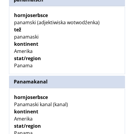
hornjoserbsce
panamski (adjektiwiska wotwodźenka)
tež
panamaski
kontinent
Amerika
stat/region
Panama
Panamakanal
hornjoserbsce
Panamaski kanal (kanal)
kontinent
Amerika
stat/region
Panama