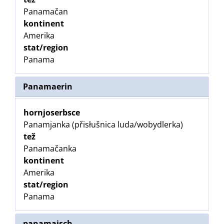
Panamačan
kontinent
Amerika
stat/region
Panama
Panamaerin
hornjoserbsce
Panamjanka (přisłušnica luda/wobydlerka)
tež
Panamačanka
kontinent
Amerika
stat/region
Panama
panamaisch