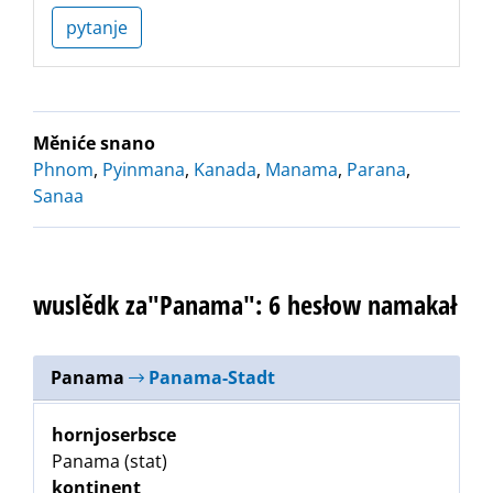
pytanje
Měniće snano
Phnom
,
Pyinmana
,
Kanada
,
Manama
,
Parana
,
Sanaa
wuslědk za"Panama": 6 hesłow namakał
Panama
Panama-Stadt
hornjoserbsce
Panama (stat)
kontinent