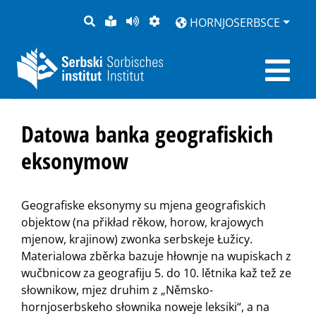
PYTANJE
LOCHKA
STRONU
ZWOBRAZNJENJE
HORNJOSERBSCE
RĚČ
PŘEDČITAĆ
Datowa banka geografiskich
eksonymow
Geografiske eksonymy su mjena geografiskich
objektow (na přikład rěkow, horow, krajowych
mjenow, krajinow) zwonka serbskeje Łužicy.
Materialowa zběrka bazuje hłownje na wupiskach z
wučbnicow za geografiju 5. do 10. lětnika kaž tež ze
słownikow, mjez druhim z „Němsko-
hornjoserbskeho słownika noweje leksiki“, a na