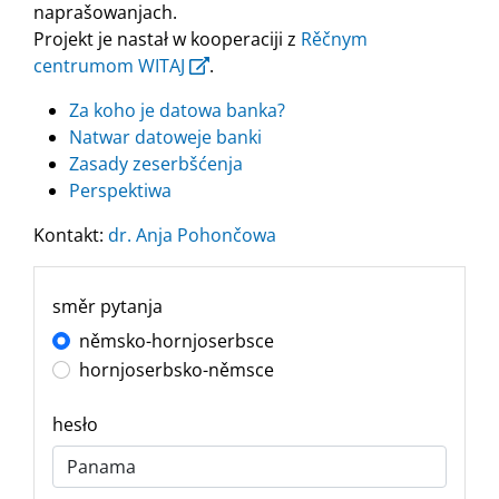
naprašowanjach.
Projekt je nastał w kooperaciji z
Rěčnym
centrumom WITAJ
.
Za koho je datowa banka?
Natwar datoweje banki
Zasady zeserbšćenja
Perspektiwa
Kontakt:
dr. Anja Pohončowa
směr pytanja
němsko-hornjoserbsce
hornjoserbsko-němsce
hesło