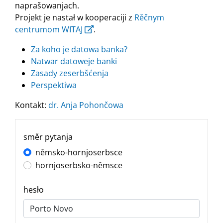
naprašowanjach.
Projekt je nastał w kooperaciji z
Rěčnym
centrumom WITAJ
.
Za koho je datowa banka?
Natwar datoweje banki
Zasady zeserbšćenja
Perspektiwa
Kontakt:
dr. Anja Pohončowa
směr pytanja
němsko-hornjoserbsce
hornjoserbsko-němsce
hesło