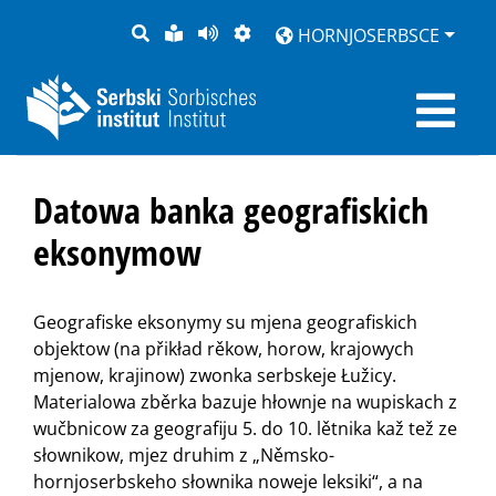
PYTANJE
LOCHKA
STRONU
ZWOBRAZNJENJE
HORNJOSERBSCE
RĚČ
PŘEDČITAĆ
Datowa banka geografiskich
eksonymow
Geografiske eksonymy su mjena geografiskich
objektow (na přikład rěkow, horow, krajowych
mjenow, krajinow) zwonka serbskeje Łužicy.
Materialowa zběrka bazuje hłownje na wupiskach z
wučbnicow za geografiju 5. do 10. lětnika kaž tež ze
słownikow, mjez druhim z „Němsko-
hornjoserbskeho słownika noweje leksiki“, a na