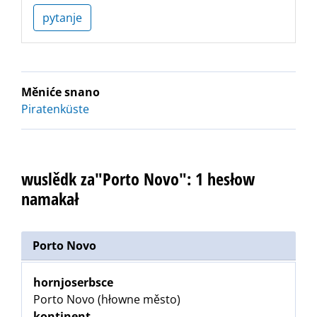
pytanje
Měniće snano
Piratenküste
wuslědk za"Porto Novo": 1 hesłow
namakał
Porto Novo
hornjoserbsce
Porto Novo (hłowne město)
kontinent