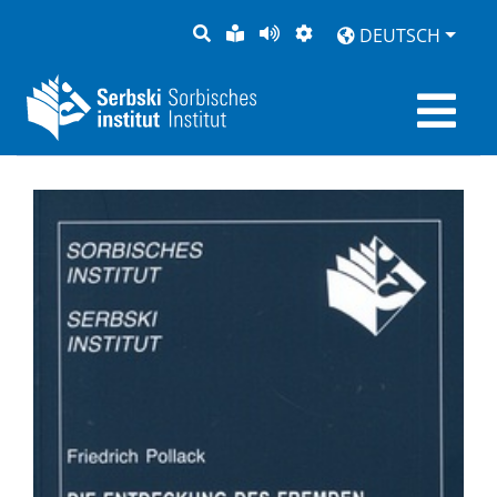
SUCHE
LEICHTE
SEITE
DARSTELLUNG
DEUTSCH
SPRACHE
VORLESEN