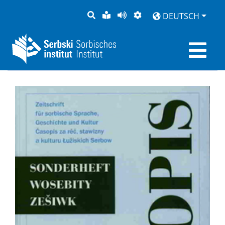
SUCHE
LEICHTE
SEITE
DARSTELLUNG
DEUTSCH
SPRACHE
VORLESEN