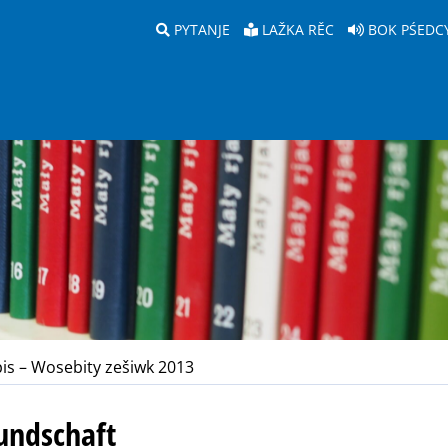
PYTANJE
LAŽKA RĚC
BOK PŚEDC
is – Wosebity zešiwk 2013
eundschaft