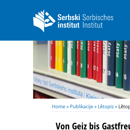
Home »
Publikacije »
Lětopis »
Lětop
Von Geiz bis Gastfr