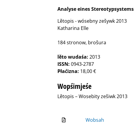
Analyse eines Stereotypsystems
Lětopis - wósebny zešywk 2013
Katharina Elle
184 stronow, brošura
lěto wudaśa:
2013
ISSN:
0943-2787
Płaćizna:
18,00 €
Wopśimjeśe
Lětopis – Wosebity zešiwk 2013
Wobsah