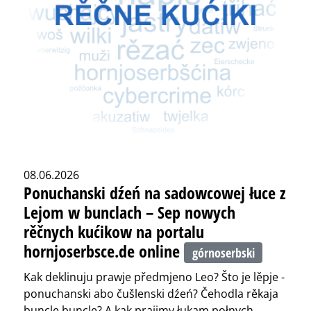
08.06.2026
Ponuchanski dźeń na sadowcowej łuce z
Lejom w bunclach – Sep nowych
rěčnych kućikow na portalu
hornjoserbsce.de online
górnoserbski
Kak deklinuju prawje předmjeno Leo? Što je lěpje -
ponuchanski abo čušlenski dźeń? Čehodla rěkaja
buncle buncle? A kak prajimy łukam połnych