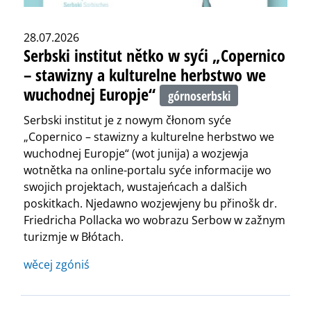
28.07.2026
Serbski institut nětko w syći „Copernico
– stawizny a kulturelne herbstwo we
wuchodnej Europje“
górnoserbski
Serbski institut je z nowym čłonom syće
„Copernico – stawizny a kulturelne herbstwo we
wuchodnej Europje“ (wot junija) a wozjewja
wotnětka na online-portalu syće informacije wo
swojich projektach, wustajeńcach a dalšich
poskitkach. Njedawno wozjewjeny bu přinošk dr.
Friedricha Pollacka wo wobrazu Serbow w zažnym
turizmje w Błótach.
wěcej zgóniś