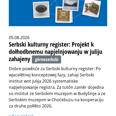
05.08.2026
Serbski kulturny register: Projekt k
dołhodbnemu napjelnjowanju w juliju
zahajeny
górnoserbski
Dobre powěsće za Serbski kulturny register: Po
wjacelětnej konceptowej fazy, zahaji Serbski
institut wot julija 2026 systematiske
napjelnjowanje registra. Za tutón zaměr dojedna
so institut ze Serbskim muzejom w Budyšinje a ze
Serbskim muzejom w Choćebuzu na kooperaciju
za druhe połlěto 2026.