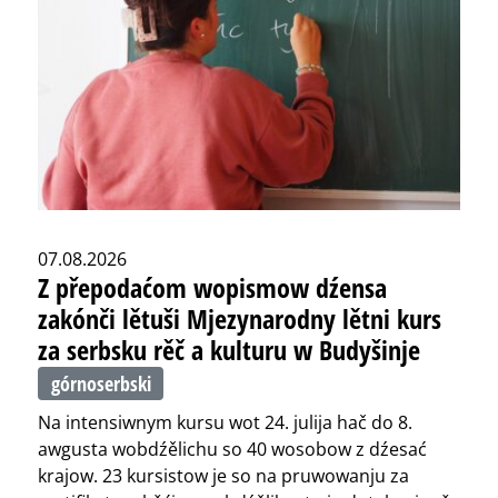
07.08.2026
Z přepodaćom wopismow dźensa
zakónči lětuši Mjezynarodny lětni kurs
za serbsku rěč a kulturu w Budyšinje
górnoserbski
Na intensiwnym kursu wot 24. julija hač do 8.
awgusta wobdźělichu so 40 wosobow z dźesać
krajow. 23 kursistow je so na pruwowanju za