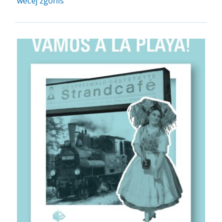
wěcej zgóniś