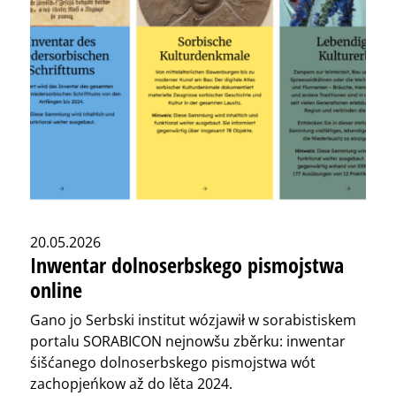
20.05.2026
Inwentar dolnoserbskego pismojstwa
online
Gano jo Serbski institut wózjawił w sorabistiskem
portalu SORABICON nejnowšu zběrku: inwentar
śišćanego dolnoserbskego pismojstwa wót
zachopjeńkow až do lěta 2024.