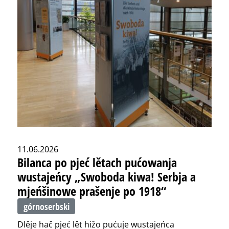
11.06.2026
Bilanca po pjeć lětach pućowanja
wustajeńcy „Swoboda kiwa! Serbja a
mjeńšinowe prašenje po 1918“
górnoserbski
Dlěje hač pjeć lět hižo pućuje wustajeńca