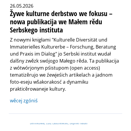
26.05.2026
Žywe kulturne derbstwo we fokusu –
nowa publikacija we Małem rědu
Serbskego instituta
Z nowymi knigłami "Kulturelle Diversität und
Immaterielles Kulturerbe – Forschung, Beratung
und Praxis im Dialog" jo Serbski institut wudał
dalšny zwězk swójogo Małego rěda. Ta publikacija
z wótwórjonym pśistupom (open access)
tematizěrujo we źewjeśich artikelach a jadnom
foto-eseju wšakorakosć a dynamiku
prakticěrowaneje kultury.
wěcej zgóniś