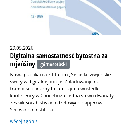
29.05.2026
Digitalna samostatnosć bytostna za
mjeńšiny
górnoserbski
Nowa publikacija z titulom „Serbske žiwjenske
swěty w digitalnej dobje. Zhladowanje na
transdisciplinarny forum" zjima wuslědki
konferency w Choćebuzu. Jedna so wo dwanaty
zešiwk Sorabistiskich dźěłowych papjerow
Serbskeho instituta.
wěcej zgóniś