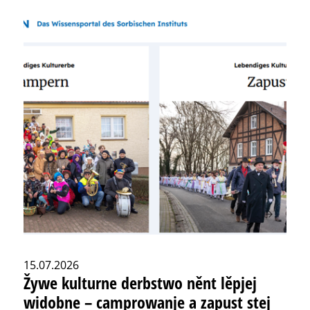
15.07.2026
Žywe kulturne derbstwo něnt lěpjej
widobne – camprowanje a zapust stej