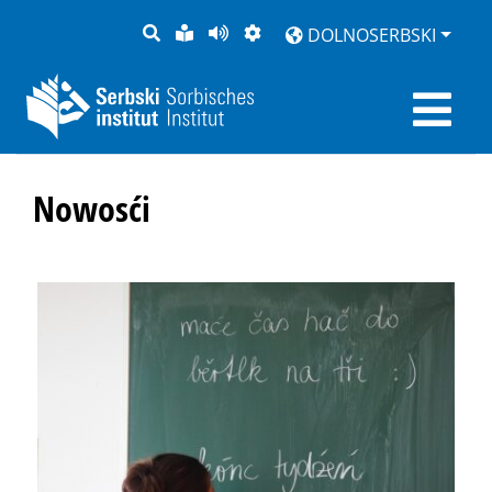
PYTANJE
LAŽKA
BOK
PŚEDSTAJENJE
DOLNOSERBSKI
RĚC
PŚEDCYTAŚ
Nowosći