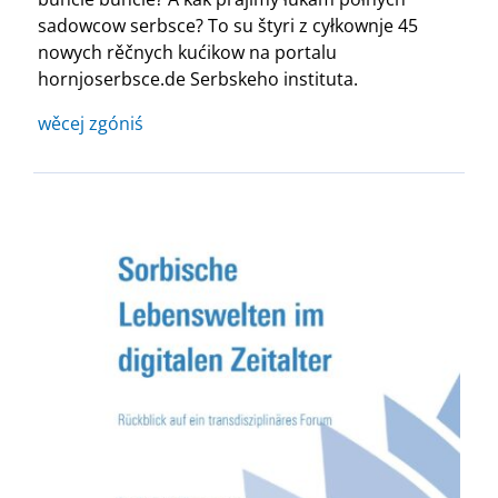
sadowcow serbsce? To su štyri z cyłkownje 45
nowych rěčnych kućikow na portalu
hornjoserbsce.de Serbskeho instituta.
wěcej zgóniś