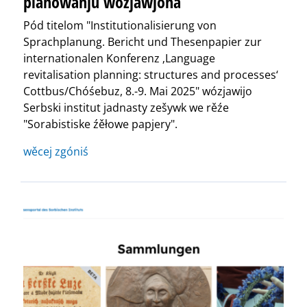
planowanju wózjawjona
Pód titelom "Institutionalisierung von
Sprachplanung. Bericht und Thesenpapier zur
internationalen Konferenz ‚Language
revitalisation planning: structures and processes‘
Cottbus/Chóśebuz, 8.-9. Mai 2025" wózjawijo
Serbski institut jadnasty zešywk we rěźe
"Sorabistiske źěłowe papjery".
wěcej zgóniś