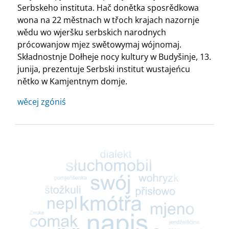
Serbskeho instituta. Hač donětka sposrědkowa
wona na 22 městnach w třoch krajach nazornje
wědu wo wjeršku serbskich narodnych
prócowanjow mjez swětowymaj wójnomaj.
Składnostnje Dołheje nocy kultury w Budyšinje, 13.
junija, prezentuje Serbski institut wustajeńcu
nětko w Kamjentnym domje.
wěcej zgóniś