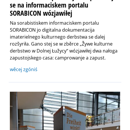
se na informaciskem portalu
SORABICON wózjawiłej
Na sorabistiskem informaciskem portalu
SORABICON jo digitalna dokumentacija
imaterielnego kulturnego derbstwa se dalej
rozšyriła. Gano stej se w zběrce „Žywe kulturne
derbstwo w Dolnej Łužycy“ wózjawiłej dwa nałoga
zapustojskego casa: camprowanje a zapust.
wěcej zgóniś