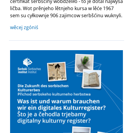
certifikat serbšćiny wobdźěliło - to je dotal najwyša
ličba. Wot prěnjeho lětnjeho kursa w lěće 1967
sem su cyłkownje 906 zajimcow serbšćinu wuknyli.
wěcej zgóniś