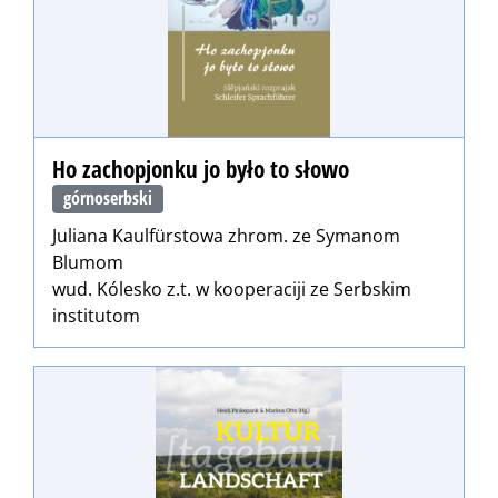
Ho zachopjonku jo było to słowo
górnoserbski
Juliana Kaulfürstowa zhrom. ze Symanom
Blumom
wud. Kólesko z.t. w kooperaciji ze Serbskim
institutom