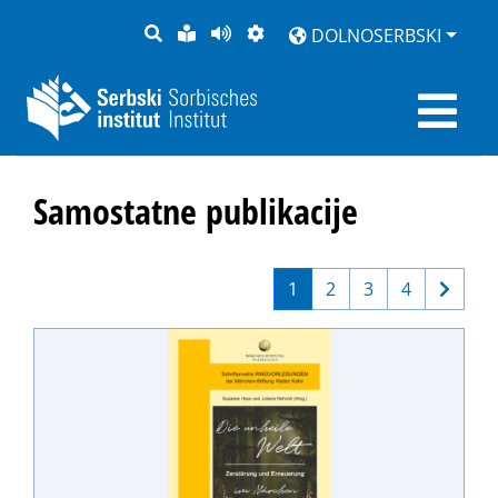
PYTANJE
LAŽKA
BOK
PŚEDSTAJENJE
DOLNOSERBSKI
RĚC
PŚEDCYTAŚ
Samostatne publikacije
1
2
3
4