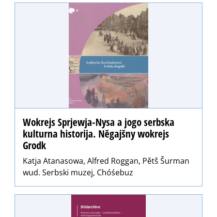
Wokrejs Sprjewja-Nysa a jogo serbska
kulturna historija. Něgajšny wokrejs
Grodk
Katja Atanasowa, Alfred Roggan, Pětš Šurman
wud. Serbski muzej, Chóśebuz