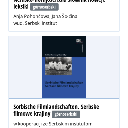
leksiki
górnoserbski
Anja Pohončowa, Jana Šołćina
wud. Serbski institut
Sorbische Filmlandschaften. Serbske
filmowe krajiny
górnoserbski
w kooperaciji ze Serbskim institutom