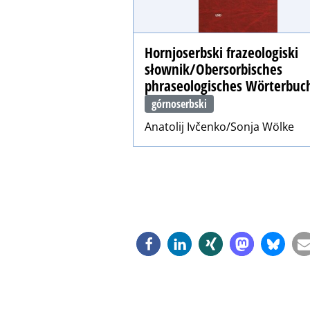
Hornjoserbski frazeologiski
słownik/Obersorbisches
phraseologisches Wörterbuc
górnoserbski
Anatolij Ivčenko/Sonja Wölke