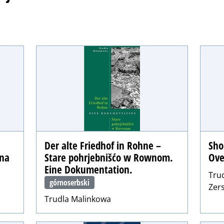
Der alte Friedhof in Rohne –
Sho
ina
Stare pohrjebnišćo w Rownom.
Ove
Eine Dokumentation.
Tru
górnoserbski
Zer
Trudla Malinkowa