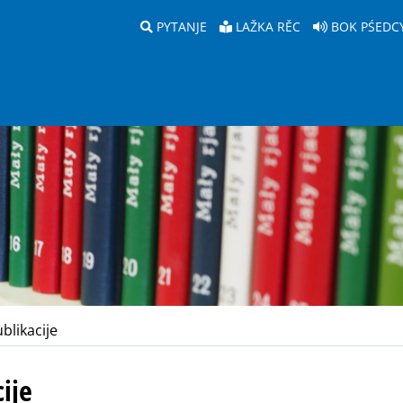
PYTANJE
LAŽKA RĚC
BOK PŚEDC
likacije
ije