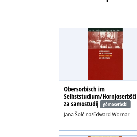
Obersorbisch im
Selbststudium/Hornjoserbšć
za samostudij
górnoserbski
Jana Šołćina/Edward Wornar