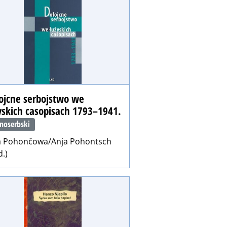
ojcne serbojstwo we
yskich casopisach 1793–1941.
noserbski
a Pohončowa/Anja Pohontsch
.)