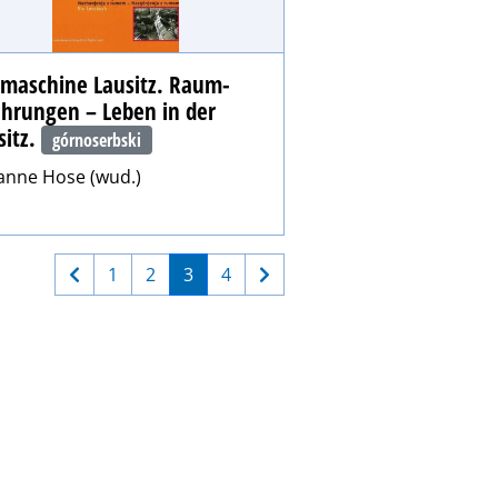
tmaschine Lausitz. Raum-
ahrungen – Leben in der
sitz.
górnoserbski
anne Hose (wud.)
1
2
3
4