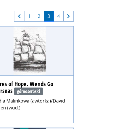
1
2
3
4
res of Hope. Wends Go
rseas
górnoserbski
dla Malinkowa (awtorka)/David
sen (wud.)