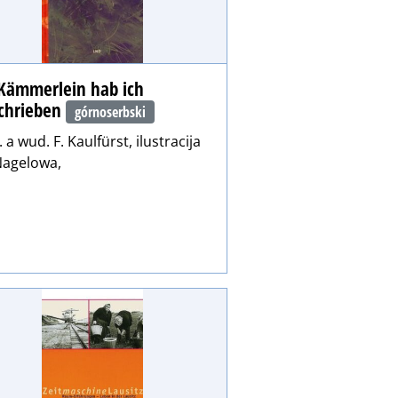
Kämmerlein hab ich
chrieben
górnoserbski
. a wud. F. Kaulfürst, ilustracija
Nagelowa,