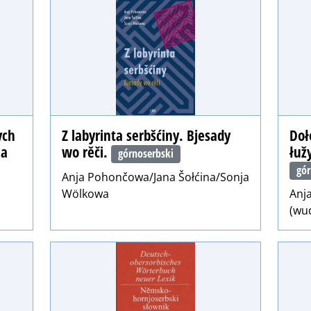
ych
Z labyrinta serbšćiny. Bjesady
Doł
za
wo rěči.
łuž
górnoserbski
gór
Anja Pohončowa/Jana Šołćina/Sonja
Wölkowa
Anj
(wud