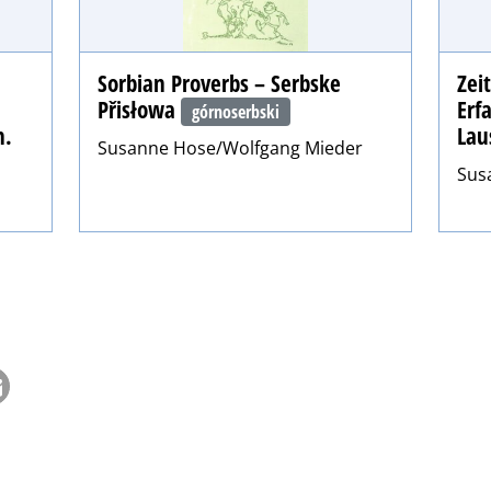
Sorbian Proverbs – Serbske
Zei
Přisłowa
Erf
górnoserbski
h.
Lau
Susanne Hose/Wolfgang Mieder
Sus