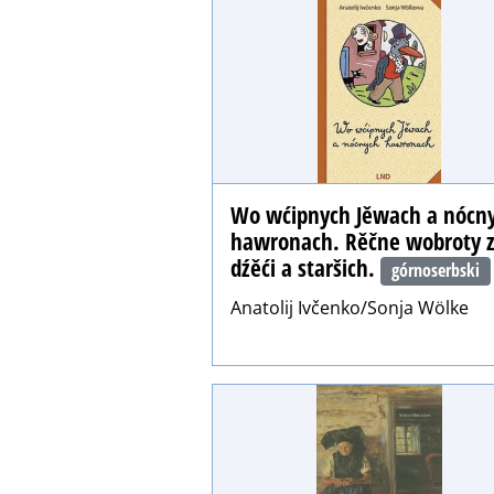
Wo wćipnych Jěwach a nócn
hawronach. Rěčne wobroty 
dźěći a staršich.
górnoserbski
Anatolij Ivčenko/Sonja Wölke