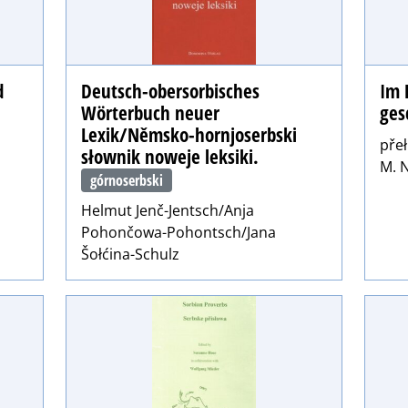
d
Deutsch-obersorbisches
Im 
Wörterbuch neuer
ges
Lexik/Němsko-hornjoserbski
přeł
słownik noweje leksiki.
M. 
górnoserbski
Helmut Jenč-Jentsch/Anja
Pohončowa-Pohontsch/Jana
Šołćina-Schulz