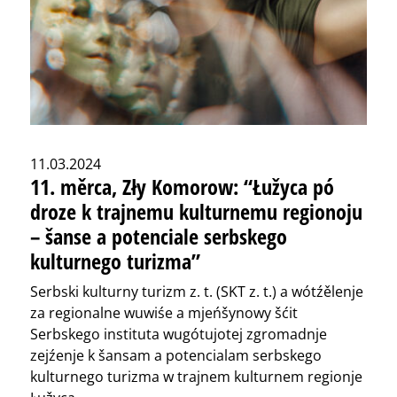
11.03.2024
11. měrca, Zły Komorow: “Łužyca pó
droze k trajnemu kulturnemu regionoju
– šanse a potenciale serbskego
kulturnego turizma”
Serbski kulturny turizm z. t. (SKT z. t.) a wótźělenje
za regionalne wuwiśe a mjeńšynowy šćit
Serbskego instituta wugótujotej zgromadnje
zejźenje k šansam a potencialam serbskego
kulturnego turizma w trajnem kulturnem regionje