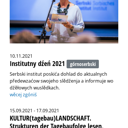
10.11.2021
Institutny dźeń 2021
górnoserbski
Serbski institut poskića dohlad do aktualnych
předewzaćow swojeho slědźenja a informuje wo
dźěłowych wuslědkach.
wěcej zgóniś
15.09.2021 - 17.09.2021
KULTUR(tagebau)LANDSCHAFT.
Strukturen der Tagebaufolge lesen,