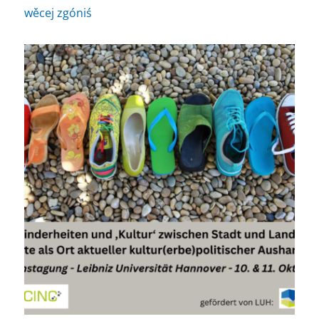
wěcej zgóniś