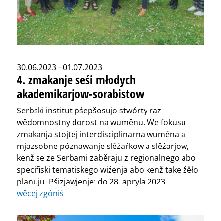
30.06.2023 - 01.07.2023
4. zmakanje seśi młodych
akademikarjow-sorabistow
Serbski institut pśepšosujo stwórty raz
wědomnostny dorost na wuměnu. We fokusu
zmakanja stojtej interdisciplinarna wuměna a
mjazsobne póznawanje slěźaŕkow a slěźarjow,
kenž se ze Serbami zaběraju z regionalnego abo
specifiski tematiskego wiźenja abo kenž take źěło
planuju. Pśizjawjenje: do 28. apryla 2023.
wěcej zgóniś