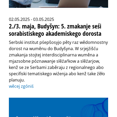
02.05.2025 - 03.05.2025
2./3. maja, Budyšyn: 5. zmakanje seśi
sorabistiskego akademiskego dorosta
Serbski institut pśepšosyjo pěty raz wědomnostny
dorost na wuměnu do Budyšyna. W srjejźišću
zmakanja stojtej interdisciplinarna wuměna a
mjazsobne póznawanje slěźaŕkow a slěźarjow,
kenž se ze Serbami zaběraju z regionalnego abo
specifiski tematiskego wiźenja abo kenž take źěło
planuju.
wěcej zgóniś