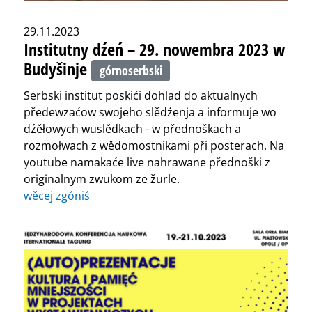
29.11.2023
Institutny dźeń – 29. nowembra 2023 w
Budyšinje
górnoserbski
Serbski institut poskići dohlad do aktualnych
předewzaćow swojeho slědźenja a informuje wo
dźěłowych wuslědkach - w přednoškach a
rozmołwach z wědomostnikami při posterach. Na
youtube namakaće live nahrawane přednoški z
originalnym zwukom ze žurle.
wěcej zgóniś