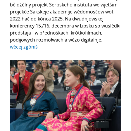
bě dźělny projekt Serbskeho instituta we wjetšim
projekće Sakskeje akademije wědomosćow wot
2022 hač do kónca 2025. Na dwudnjowskej
konferency 15./16. decembra w Lipsku so wuslědki
předstaja - w přednoškach, krótkofilmach,
podijowych rozmołwach a wězo digitalnje.
wěcej zgóniś