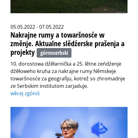
05.05.2022 - 07.05.2022
Nakrajne rumy a towaršnosće w
změnje. Aktualne slědźerske prašenja a
projekty
górnoserbski
10. dorostowa dźěłarnička a 25. lětne zeńdźenje
dźěłoweho kruha za nakrajne rumy Němskeje
towaršnosće za geografiju, kotrež so zhromadnje
ze Serbskim institutom zarjaduje.
wěcej zgóniś