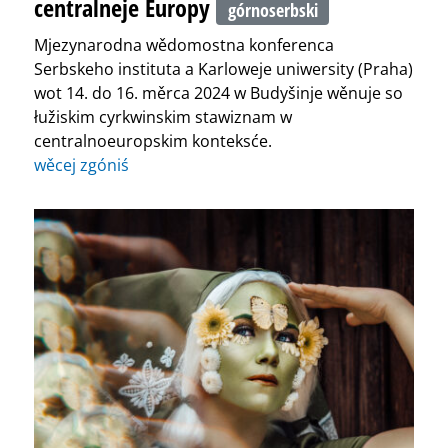
centralneje Europy
górnoserbski
Mjezynarodna wědomostna konferenca
Serbskeho instituta a Karloweje uniwersity (Praha)
wot 14. do 16. měrca 2024 w Budyšinje wěnuje so
łužiskim cyrkwinskim stawiznam w
centralnoeuropskim konteksće.
wěcej zgóniś