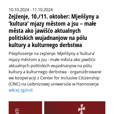
10.10.2024 - 11.10.2024
Zejźenje, 10./11. oktober: Mjeńšyny a
‘kultura‘ mjazy městom a jsu – małe
města ako jawišćo aktualnych
politiskich wujadnanjow na pólu
kultury a kulturnego derbstwa
Pśepšosenje na zejźenje: Mjeńšyny a ‘kultura‘
mjazy městom a jsu - małe města ako jawišćo
aktualnych politiskich wujadnanjow na pólu
kultury a kulturnego derbstwa - organizěrowane
we kooperaciji z Center for Inclusive Citizenship
(CINC) na Leibnizowej uniwersiśe w Hannoverje
wěcej zgóniś