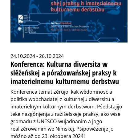
24.10.2024 - 26.10.2024
Konferenca: Kulturna diwersita w
slěźeńskej a póraźowańskej praksy k
imaterielnemu kulturnemu derbstwu
Konferenca tematizěrujo, kak wědomnosć a
politika wobchadatej z kulturneju diwersitu a
imaterielnym kulturnym derbstwom. Pśedstajijo
teke nazgónjenja z raźiśelskeje praksy, ako wise
gromadu z UNESCO-wujadnanim a jogo
realizěrowanim we Nimskej. Pśipowěźenje jo
móžno až do 23. oktobera 2024!