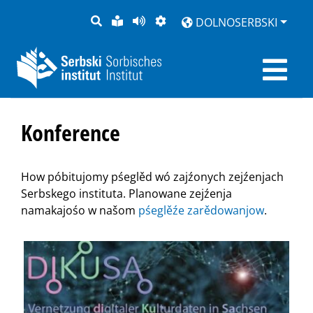
PYTANJE
LAŽKA
BOK
PŚEDSTAJENJE
DOLNOSERBSKI
RĚC
PŚEDCYTAŚ
Konference
How póbitujomy pśeglěd wó zajźonych zejźenjach
Serbskego instituta. Planowane zejźenja
namakajośo w našom
pśeglěźe zarědowanjow
.