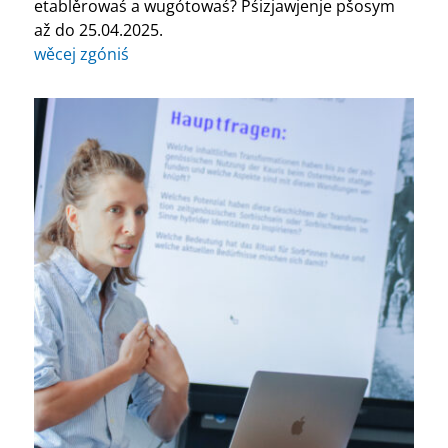
etablěrowaś a wugótowaś? Pśizjawjenje pšosym
až do 25.04.2025.
wěcej zgóniś