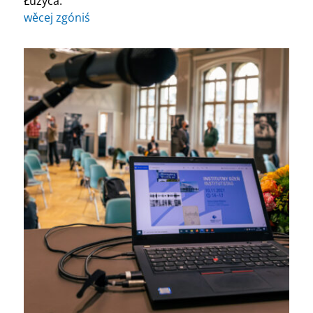
Łužyca.
wěcej zgóniś