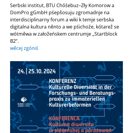
Serbski institut, BTU Chóśebuz–Zły Komorow a
DomPro gGmbH pśepšosuju zgromadnje na
interdisciplinarny forum a wiki k temje serbska
digitalna kultura něnto a we pśichoźe, kótarež se
wótměwa w załožeńskem centrumje „Startblock
B2“.
wěcej zgóniś