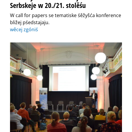
Serbskeje w 20./21. stolěśu
W call for papers se tematiske śěžyšća konference
bližej pśedstajaju.
wěcej zgóniś