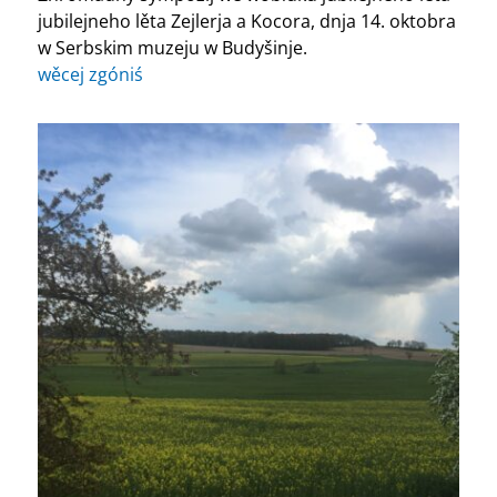
jubilejneho lěta Zejlerja a Kocora, dnja 14. oktobra
w Serbskim muzeju w Budyšinje.
wěcej zgóniś