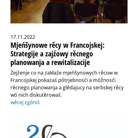
17.11.2022
Mjeńšynowe rěcy w Francojskej:
Strategije a zajźowy rěcnego
planowanja a rewitalizacije
Zejźenje co na zakłaźe mjeńšynowych rěcow w
Francojskej pokazaś pótrjebnosći a móžnosći
rěcnego planowanja a glědajucy na serbskej rěcy
wó nich diskutěrowaś.
wěcej zgóniś