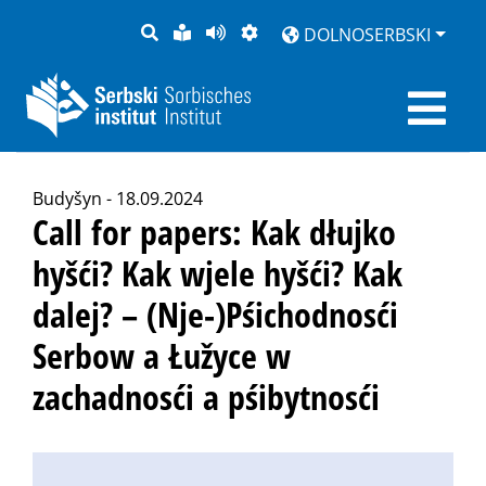
PYTANJE
LAŽKA
BOK
PŚEDSTAJENJE
DOLNOSERBSKI
RĚC
PŚEDCYTAŚ
Budyšyn - 18.09.2024
Call for papers: Kak dłujko
hyšći? Kak wjele hyšći? Kak
dalej? – (Nje-)Pśichodnosći
Serbow a Łužyce w
zachadnosći a pśibytnosći