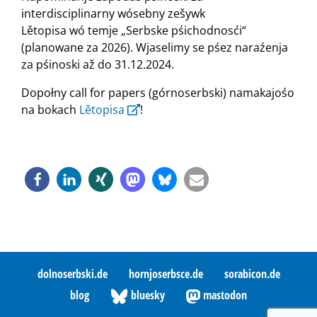
interdisciplinarny wósebny zešywk
Lětopisa wó temje „Serbske pśichodnosći“
(planowane za 2026). Wjaselimy se pśez naraźenja
za pśinoski až do 31.12.2024.
Dopołny call for papers (górnoserbski) namakajośo
na bokach
Lětopisa
!
dolnoserbski.de
hornjoserbsce.de
sorabicon.de
blog
bluesky
mastodon