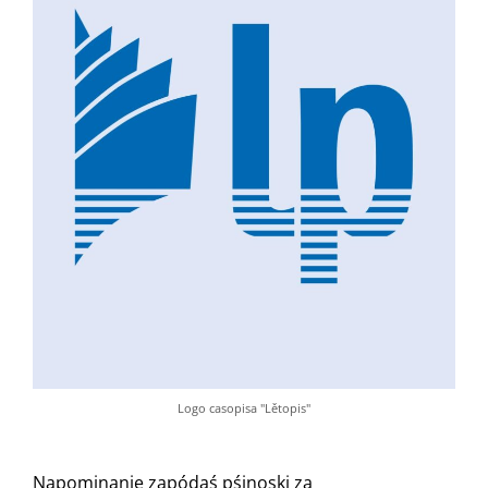
Logo casopisa "Lětopis"
Napominanje zapódaś pśinoski za