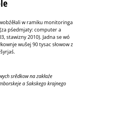
le
 wobźěłali w ramiku monitoringa
(za pśedmjaty: computer a
3, stawizny 2010). Jadna se wó
łkownje wušej 90 tysac słowow z
yrjaś.
owych srědkow na zakłaźe
borskeje a Sakskego krajnego