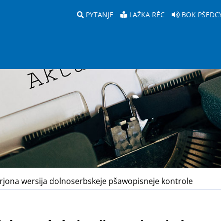
PYTANJE
LAŽKA RĚC
BOK PŚEDC
jona wersija dolnoserbskeje pšawopisneje kontrole