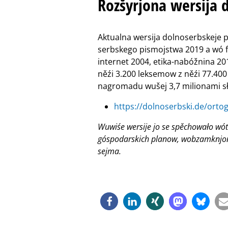
Rozšyrjona wersija 
Aktualna wersija dolnoserbskeje 
serbskego pismojstwa 2019 a wó f
internet 2004, etika-nabóžnina 20
něźi 3.200 leksemow z něźi 77.40
nagromadu wušej 3,7 milionami s
https://dolnoserbski.de/ortog
Wuwiśe wersije jo se spěchowało wót
góspodarskich planow, wobzamknjon
sejma.