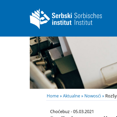
Home »
Aktualne »
Nowosći »
Rozšyr
Choćebuz - 05.03.2021