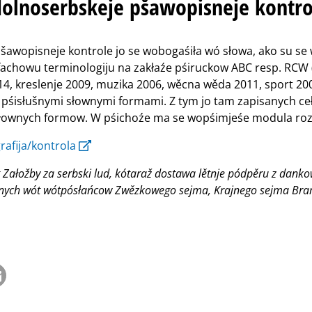
dolnoserbskeje pšawopisneje kontro
pšawopisneje kontrole jo se wobogaśiła wó słowa, ako su se
achowu terminologiju na zakłaźe pśiruckow ABC resp. RCW 
14, kreslenje 2009, muzika 2006, wěcna wěda 2011, sport 200
0 pśisłušnymi słownymi formami. Z tym jo tam zapisanych ce
łownych formow. W pśichoźe ma se wopśimjeśe modula rozš
rafija/kontrola
 Załožby za serbski lud, kótaraž dostawa lětnje pódpěru z dank
ych wót wótpósłańcow Zwězkowego sejma, Krajnego sejma Bram