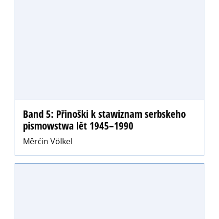
Band 5: Přinoški k stawiznam serbskeho
pismowstwa lět 1945–1990
Měrćin Völkel