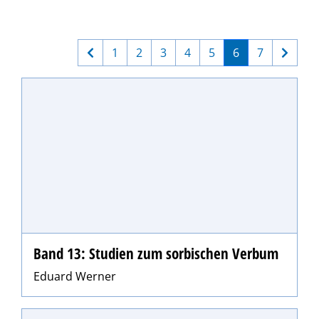
1
2
3
4
5
6
7
Band 13: Studien zum sorbischen Verbum
Eduard Werner