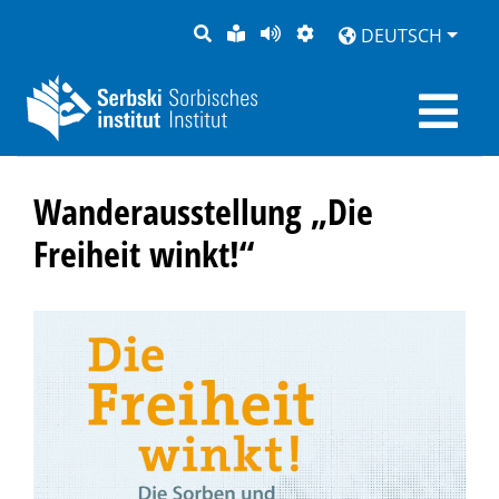
SUCHE
LEICHTE
SEITE
DARSTELLUNG
DEUTSCH
SPRACHE
VORLESEN
Wanderausstellung „Die
Freiheit winkt!“