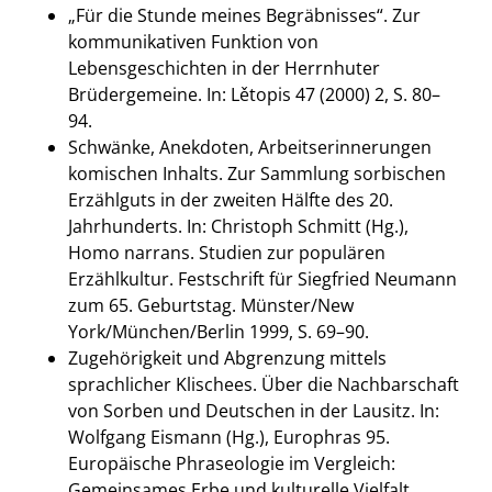
„Für die Stunde meines Begräbnisses“. Zur
kommunikativen Funktion von
Lebensgeschichten in der Herrnhuter
Brüdergemeine. In: Lětopis 47 (2000) 2, S. 80–
94.
Schwänke, Anekdoten, Arbeitserinnerungen
komischen Inhalts. Zur Sammlung sorbischen
Erzählguts in der zweiten Hälfte des 20.
Jahrhunderts. In: Christoph Schmitt (Hg.),
Homo narrans. Studien zur populären
Erzählkultur. Festschrift für Siegfried Neumann
zum 65. Geburtstag. Münster/New
York/München/Berlin 1999, S. 69–90.
Zugehörigkeit und Abgrenzung mittels
sprachlicher Klischees. Über die Nachbarschaft
von Sorben und Deutschen in der Lausitz. In:
Wolfgang Eismann (Hg.), Europhras 95.
Europäische Phraseologie im Vergleich:
Gemeinsames Erbe und kulturelle Vielfalt.