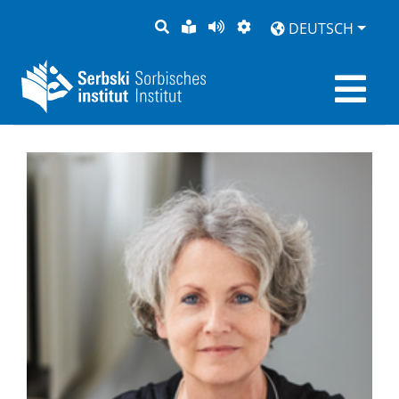
SUCHE
LEICHTE
SEITE
DARSTELLUNG
DEUTSCH
SPRACHE
VORLESEN