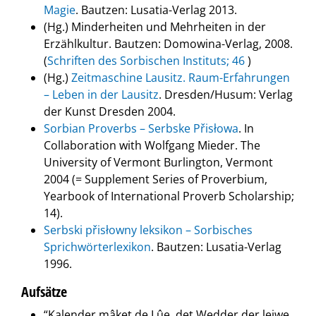
Magie
. Bautzen: Lusatia-Verlag 2013.
(Hg.) Minderheiten und Mehrheiten in der
Erzählkultur. Bautzen: Domowina-Verlag, 2008.
(
Schriften des Sorbischen Instituts; 46
)
(Hg.)
Zeitmaschine Lausitz. Raum-Erfahrungen
– Leben in der Lausitz
. Dresden/Husum: Verlag
der Kunst Dresden 2004.
Sorbian Proverbs – Serbske Přisłowa
. In
Collaboration with Wolfgang Mieder. The
University of Vermont Burlington, Vermont
2004 (= Supplement Series of Proverbium,
Yearbook of International Proverb Scholarship;
14).
Serbski přisłowny leksikon – Sorbisches
Sprichwörterlexikon
. Bautzen: Lusatia-Verlag
1996.
Aufsätze
‎“Kalender mâket de Lûe, det Wedder der leiwe