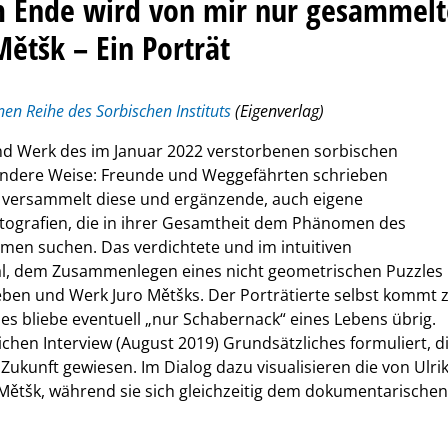
m Ende wird von mir nur gesammelt
Mětšk – Ein Porträt
nen Reihe des Sorbischen Instituts
(Eigenverlag)
und Werk des im Januar 2022 verstorbenen sorbischen
ndere Weise: Freunde und Weggefährten schrieben
k versammelt diese und ergänzende, auch eigene
Fotografien, die in ihrer Gesamtheit dem Phänomen des
en suchen. Das verdichtete und im intuitiven
ial, dem Zusammenlegen eines nicht geometrischen Puzzles
 Leben und Werk Juro Mětšks. Der Porträtierte selbst kommt 
es bliebe eventuell „nur Schabernack“ eines Lebens übrig.
ichen Interview (August 2019) Grundsätzliches formuliert, d
Zukunft gewiesen. Im Dialog dazu visualisieren die von Ulri
ětšk, während sie sich gleichzeitig dem dokumentarischen