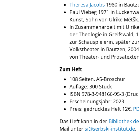
​Theresa Jacobs
1980 in Bautze
​Paul Viebeg 1971 in Luckenwal
Kunst, Sohn von Ulrike Mětšk.
In Zus​ammenarbeit mit Ulrike
der Theologie in Greifswald, 
zur Schauspielerin, später z
Volkstheater in Bautzen, 2004
von Theater- und Prosatexten
Zum Heft
108 Seiten, A5-Broschur
Auflage: 300 Stück
ISBN 978-3-948166-95-3 (Druck
Erscheinungsjahr: 2023
Preis: gedrucktes Heft 12€,
PD
Das Heft kann in der
Bibliothek de
Mail unter
si@serbski-institut.de
.