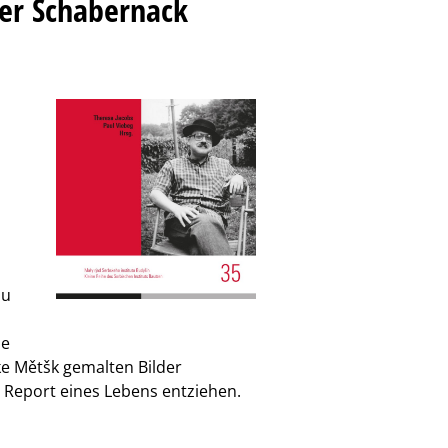
er Schabernack
zu
ie
ke Mětšk gemalten Bilder
 Report eines Lebens entziehen.